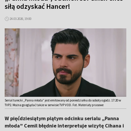
siłą odzyskać Hancer!
24.03.2026, 19:00
Serial turecki „Panna młoda” jest emitowany od poniedziałku do soboty o godz. 17:20 w
TVP2. Można go oglądać także w serwisie TVP VOD. Fot. Materiały prasowe
W pięćdziesiątym piątym odcinku serialu „Panna
młoda” Cemil błędnie interpretuje wizytę Cihana i