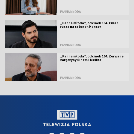
PANNA MŁODA
„Panna młoda”, odcinek 164. Cihan
rusza na ratunek Hancer
PANNA MŁODA
„Panna młoda”, odcinek 164. Zerwane
zaręczyny Sinem i Meliha
PANNA MŁODA