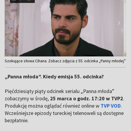
Item
Szokujące słowa Cihana. Zobacz zdjęcia z 55. odcinka „Panny młodej”
1
of
„Panna młoda”. Kiedy emisja 55. odcinka?
5
Pięćdziesiąty piąty odcinek serialu „Panna młoda”
zobaczymy w środę,
25 marca o godz. 17:20 w TVP2
.
Produkcję można oglądać również online w
TVP VOD
.
Wcześniejsze epizody tureckiej telenoweli są dostępne
bezpłatnie.