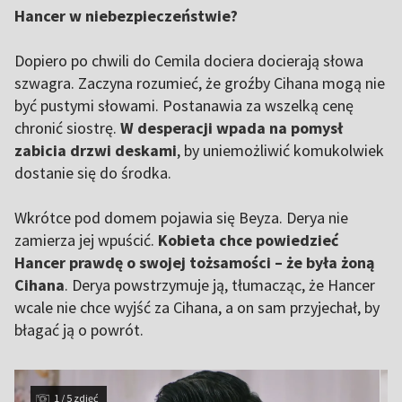
Hancer w niebezpieczeństwie?
Dopiero po chwili do Cemila dociera docierają słowa
szwagra. Zaczyna rozumieć, że groźby Cihana mogą nie
być pustymi słowami. Postanawia za wszelką cenę
chronić siostrę.
W desperacji wpada na pomysł
zabicia drzwi deskami
, by uniemożliwić komukolwiek
dostanie się do środka.
Wkrótce pod domem pojawia się Beyza. Derya nie
zamierza jej wpuścić.
Kobieta chce powiedzieć
Hancer prawdę o swojej tożsamości – że była żoną
Cihana
. Derya powstrzymuje ją, tłumacząc, że Hancer
wcale nie chce wyjść za Cihana, a on sam przyjechał, by
błagać ją o powrót.
1 / 5 zdjęć