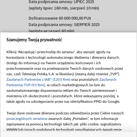
Data podpisania umowy: LIPIEC 2025
(wpłaty lipiec 160 mln, sierpień 10 mln)
Dofinansowanie 60 000 000,00 PLN
Data podpisania umowy: SIERPIEŃ 2025
(wpłata wrzesień 60 mln)
Szanujemy Twoją prywatność
Dofinansowanie 635 783 051,21 PLN
Data podpisania umowy: WRZESIEŃ 2025
Kliknij "Akceptuję i przechodzę do serwisu", aby wyrazić zgody na
(wpłata wrzesień 100 mln, październik 350
korzystanie z technologii automatycznego śledzenia i zbierania danych,
mln, listopad 265 mln)
dostęp do informacji na Twoim urządzeniu końcowym i ich
przechowywanie oraz na przetwarzanie Twoich danych osobowych przez
Dofinansowanie 48 862 000,00 PLN
nas, czyli Telewizję Polską S.A. w likwidacji (zwaną dalej również „TVP”),
Data podpisania umowy: GRUDZIEŃ 2025
Zaufanych Partnerów z IAB* (1201 firm)
oraz pozostałych
Zaufanych
(wpłata grudzień 60,548 mln)
Partnerów TVP (93 firm)
, w celach marketingowych (w tym do
zautomatyzowanego dopasowania reklam do Twoich zainteresowań i
Dofinansowanie 900 000 000,00 PLN
mierzenia ich skuteczności) i pozostałych, które wskazujemy poniżej, a
Data podpisania umowy: LUTY 2026 (wpłata
także zgody na udostępnianie przez nas identyfikatora PPID do Google.
26 lutego 80 mln, 4 marca 370 mln,
8
kwiecień 180 mln, 7 maja 180 mln, 8
Twoje dane osobowe zbierane podczas odwiedzania przez Ciebie naszych
czerwca 90 mln)
poszczególnych serwisów
zwanych dalej „Portalem”, w tym informacje
zapisywane za pomocą technologii takich jak: pliki cookie, sygnalizatory
Dofinansowanie 250 000 000,00 PLN
WWW lub innych podobnych technologii umożliwiających świadczenie
Data podpisania umowy LIPIEC 2026 (wpłata
dopasowanych i bezpiecznych usług, personalizację treści oraz reklam,