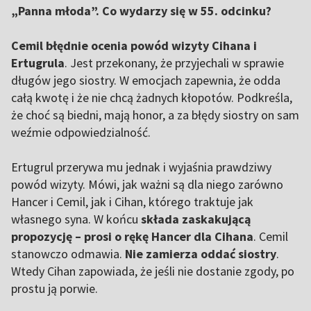
„Panna młoda”. Co wydarzy się w 55. odcinku?
Cemil błędnie ocenia powód wizyty Cihana i
Ertugrula
. Jest przekonany, że przyjechali w sprawie
długów jego siostry. W emocjach zapewnia, że odda
całą kwotę i że nie chcą żadnych kłopotów.
Podkreśla,
że choć są biedni, mają honor, a za błędy siostry on sam
weźmie odpowiedzialność.
Ertugrul przerywa mu jednak i wyjaśnia prawdziwy
powód wizyty. Mówi, jak ważni są dla niego zarówno
Hancer i Cemil, jak i Cihan, którego traktuje jak
własnego syna. W końcu
składa zaskakującą
propozycję – prosi o rękę Hancer dla Cihana
. Cemil
stanowczo odmawia.
Nie zamierza oddać siostry
.
Wtedy Cihan zapowiada, że jeśli nie dostanie zgody, po
prostu ją porwie.