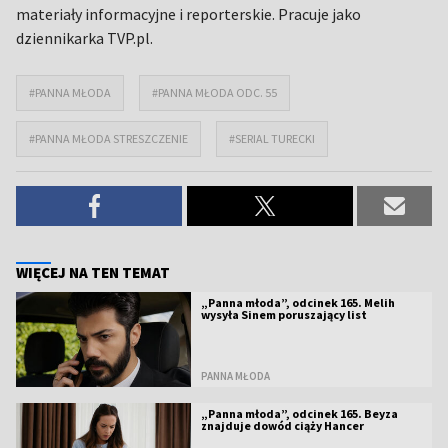
materiały informacyjne i reporterskie. Pracuje jako
dziennikarka TVP.pl.
#PANNA MŁODA
#PANNA MŁODA ODC. 55
#PANNA MŁODA STRESZCZENIE
#SERIAL TURECKI
WIĘCEJ NA TEN TEMAT
„Panna młoda”, odcinek 165. Melih
wysyła Sinem poruszający list
PANNA MŁODA
„Panna młoda”, odcinek 165. Beyza
znajduje dowód ciąży Hancer