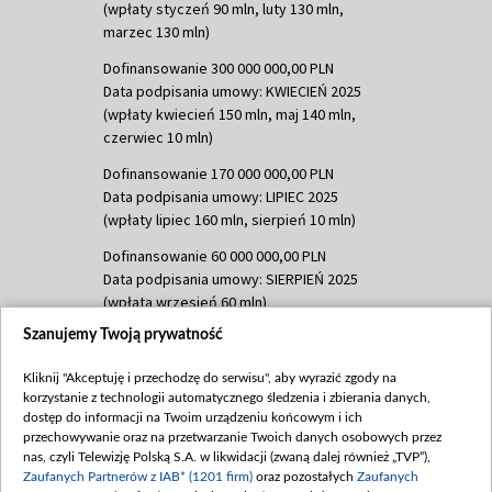
(wpłaty styczeń 90 mln, luty 130 mln,
marzec 130 mln)
Dofinansowanie 300 000 000,00 PLN
Data podpisania umowy: KWIECIEŃ 2025
(wpłaty kwiecień 150 mln, maj 140 mln,
czerwiec 10 mln)
Dofinansowanie 170 000 000,00 PLN
Data podpisania umowy: LIPIEC 2025
(wpłaty lipiec 160 mln, sierpień 10 mln)
Dofinansowanie 60 000 000,00 PLN
Data podpisania umowy: SIERPIEŃ 2025
(wpłata wrzesień 60 mln)
Szanujemy Twoją prywatność
Dofinansowanie 635 783 051,21 PLN
Data podpisania umowy: WRZESIEŃ 2025
Kliknij "Akceptuję i przechodzę do serwisu", aby wyrazić zgody na
(wpłata wrzesień 100 mln, październik 350
korzystanie z technologii automatycznego śledzenia i zbierania danych,
mln, listopad 265 mln)
dostęp do informacji na Twoim urządzeniu końcowym i ich
przechowywanie oraz na przetwarzanie Twoich danych osobowych przez
Dofinansowanie 48 862 000,00 PLN
nas, czyli Telewizję Polską S.A. w likwidacji (zwaną dalej również „TVP”),
Data podpisania umowy: GRUDZIEŃ 2025
Zaufanych Partnerów z IAB* (1201 firm)
oraz pozostałych
Zaufanych
(wpłata grudzień 60,548 mln)