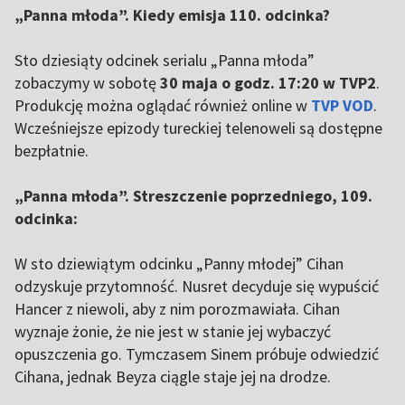
4
„Panna młoda”. Kiedy emisja 110. odcinka?
Sto dziesiąty odcinek serialu „Panna młoda”
zobaczymy w sobotę
30 maja o godz. 17:20 w TVP2
.
Produkcję można oglądać również online w
TVP VOD
.
Wcześniejsze epizody tureckiej telenoweli są dostępne
bezpłatnie.
„Panna młoda”. Streszczenie poprzedniego, 109.
odcinka:
W sto dziewiątym odcinku „Panny młodej” Cihan
odzyskuje przytomność. Nusret decyduje się wypuścić
Hancer z niewoli, aby z nim porozmawiała. Cihan
wyznaje żonie, że nie jest w stanie jej wybaczyć
opuszczenia go. Tymczasem Sinem próbuje odwiedzić
Cihana, jednak Beyza ciągle staje jej na drodze.