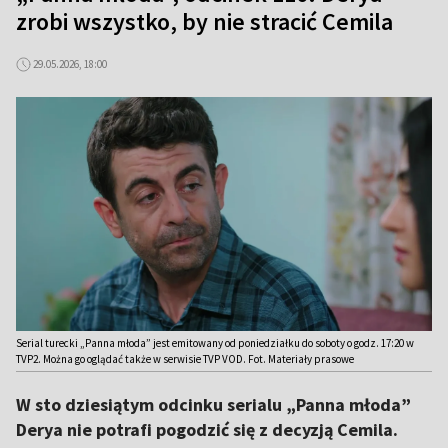
zrobi wszystko, by nie stracić Cemila
29.05.2026, 18:00
Serial turecki „Panna młoda” jest emitowany od poniedziałku do soboty o godz. 17:20 w
TVP2. Można go oglądać także w serwisie TVP VOD. Fot. Materiały prasowe
W sto dziesiątym odcinku serialu „Panna młoda”
Derya nie potrafi pogodzić się z decyzją Cemila.