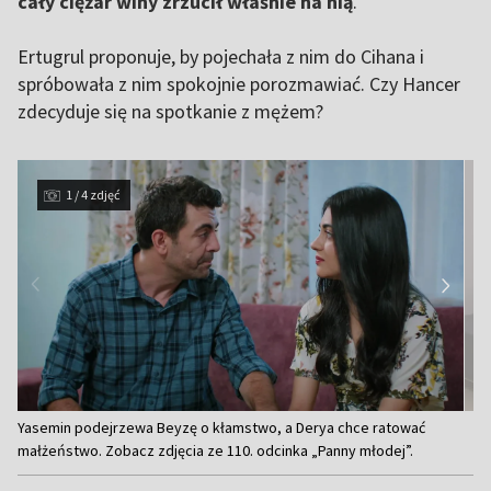
cały ciężar winy zrzucił właśnie na nią
.
Ertugrul proponuje, by pojechała z nim do Cihana i
spróbowała z nim spokojnie porozmawiać. Czy Hancer
zdecyduje się na spotkanie z mężem?
1 / 4 zdjęć
Item
Yasemin podejrzewa Beyzę o kłamstwo, a Derya chce ratować
1
małżeństwo. Zobacz zdjęcia ze 110. odcinka „Panny młodej”.
of