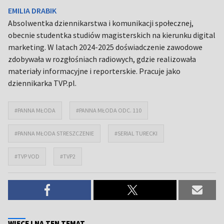
EMILIA DRABIK
Absolwentka dziennikarstwa i komunikacji społecznej,
obecnie studentka studiów magisterskich na kierunku digital
marketing. W latach 2024-2025 doświadczenie zawodowe
zdobywała w rozgłośniach radiowych, gdzie realizowała
materiały informacyjne i reporterskie. Pracuje jako
dziennikarka TVP.pl.
#PANNA MŁODA
#PANNA MŁODA ODC. 110
#PANNA MŁODA STRESZCZENIE
#SERIAL TURECKI
#TVP VOD
#TVP2
WIĘCEJ NA TEN TEMAT