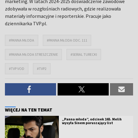
marketing. W latach 2024-2025 doświadczenie zawodowe
zdobywała w rozgłośniach radiowych, gdzie realizowała
materiały informacyjne i reporterskie. Pracuje jako
dziennikarka TVP.pl.
#PANNA MŁODA
#PANNA MŁODA ODC. 111
#PANNA MŁODA STRESZCZENIE
#SERIAL TURECKI
#TVP VOD
#TVP2
WIĘCEJ NA TEN TEMAT
„Panna młoda”, odcinek 165. Melih
wysyła Sinem poruszający list