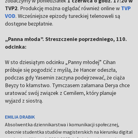
zobaczymy w poniedziałek
1 czerwca o godz. 17:20 w
TVP2
. Produkcję można oglądać również online w
TVP
VOD
. Wcześniejsze epizody tureckiej telenoweli są
dostępne bezpłatnie.
„Panna młoda”. Streszczenie poprzedniego, 110.
odcinka:
W sto dziesiątym odcinku „Panny młodej” Cihan
próbuje się pogodzić z myślą, że Hancer odeszła,
podczas gdy Yasemin zaczyna podejrzewać, że ciąża
Beyzy to kłamstwo. Tymczasem załamana Derya chce
uratować swój związek z Cemilem, który planuje
wyjazd z siostrą.
EMILIA DRABIK
Absolwentka dziennikarstwa i komunikacji społecznej,
obecnie studentka studiów magisterskich na kierunku digital