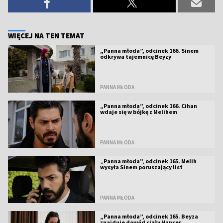
WIĘCEJ NA TEN TEMAT
„Panna młoda”, odcinek 166. Sinem
odkrywa tajemnicę Beyzy
PANNA MŁODA
„Panna młoda”, odcinek 166. Cihan
wdaje się w bójkę z Melihem
PANNA MŁODA
„Panna młoda”, odcinek 165. Melih
wysyła Sinem poruszający list
PANNA MŁODA
„Panna młoda”, odcinek 165. Beyza
znajduje dowód ciąży Hancer