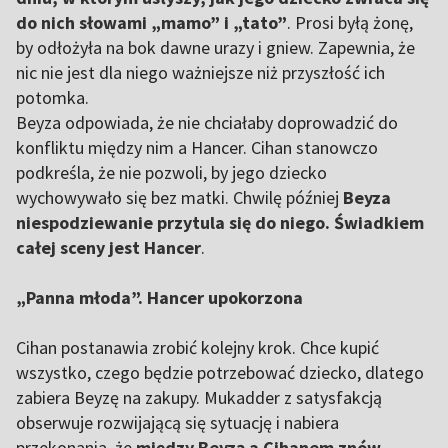
do nich słowami „mamo” i „tato”
. Prosi byłą żonę,
by odłożyła na bok dawne urazy i gniew. Zapewnia, że
nic nie jest dla niego ważniejsze niż przyszłość ich
potomka.
Beyza odpowiada, że nie chciałaby doprowadzić do
konfliktu między nim a Hancer. Cihan stanowczo
podkreśla, że nie pozwoli, by jego dziecko
wychowywało się bez matki. Chwilę później
Beyza
niespodziewanie przytula się do niego. Świadkiem
całej sceny jest Hancer
.
„Panna młoda”. Hancer upokorzona
Cihan postanawia zrobić kolejny krok. Chce kupić
wszystko, czego będzie potrzebować dziecko, dlatego
zabiera Beyzę na zakupy. Mukadder z satysfakcją
obserwuje rozwijającą się sytuację i nabiera
przekonania, że
między Beyzą a Cihanem znów