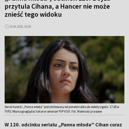
przytula Cihana, a Hancer nie może
znieść tego widoku
10.06.2026, 16:00
Serial turecki „Panna młoda” jest emitowany od poniedziałku do soboty o godz. 17:20 w
TVP2. Można go oglądać także w serwisie TVP VOD. Fot. Materiały prasowe
W 120. odcinku serialu „Panna młoda” Cihan coraz