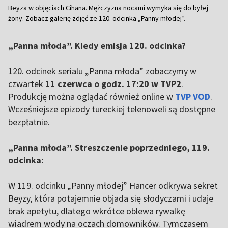
Item
Beyza w objęciach Cihana. Mężczyzna nocami wymyka się do byłej
1
żony. Zobacz galerię zdjęć ze 120. odcinka „Panny młodej”.
of
4
„Panna młoda”. Kiedy emisja 120. odcinka?
120. odcinek serialu „Panna młoda” zobaczymy w
czwartek
11 czerwca o godz. 17:20 w TVP2
.
Produkcję można oglądać również online w
TVP VOD
.
Wcześniejsze epizody tureckiej telenoweli są dostępne
bezpłatnie.
„Panna młoda”. Streszczenie poprzedniego, 119.
odcinka:
W 119. odcinku „Panny młodej” Hancer odkrywa sekret
Beyzy, która potajemnie objada się słodyczami i udaje
brak apetytu, dlatego wkrótce oblewa rywalkę
wiadrem wody na oczach domowników. Tymczasem