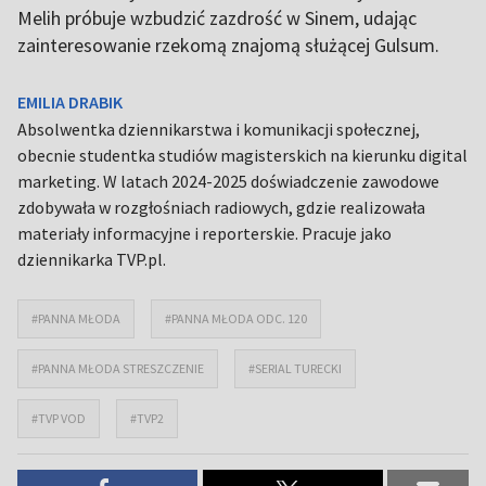
Melih próbuje wzbudzić zazdrość w Sinem, udając
zainteresowanie rzekomą znajomą służącej Gulsum.
EMILIA DRABIK
Absolwentka dziennikarstwa i komunikacji społecznej,
obecnie studentka studiów magisterskich na kierunku digital
marketing. W latach 2024-2025 doświadczenie zawodowe
zdobywała w rozgłośniach radiowych, gdzie realizowała
materiały informacyjne i reporterskie. Pracuje jako
dziennikarka TVP.pl.
#PANNA MŁODA
#PANNA MŁODA ODC. 120
#PANNA MŁODA STRESZCZENIE
#SERIAL TURECKI
#TVP VOD
#TVP2