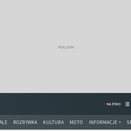
NA ŻYWO
ALE
ROZRYWKA
KULTURA
MOTO
INFORMACJE
S