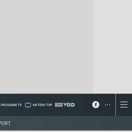
...
PROGRAM TV
ANTENY TVP
PORT