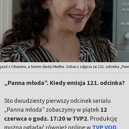
jazd z Cihanem, a Sinem śledzi Meliha. Zobacz zdjęcia ze 121. odcinka „Pa
„Panna młoda”. Kiedy emisja 121. odcinka?
Sto dwudziesty pierwszy odcinek serialu
„Panna młoda” zobaczymy w piątek
12
czerwca o godz. 17:20 w TVP2
. Produkcję
można oglądać również online w
TVP VOD
.