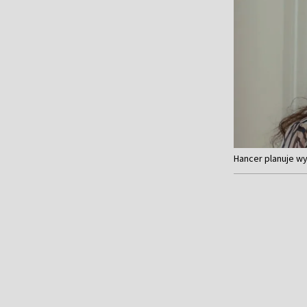
Item
Hancer planuje wy
1
of
4