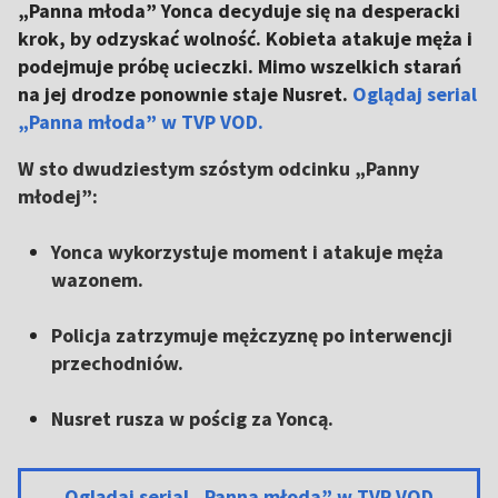
„Panna młoda” Yonca decyduje się na desperacki
krok, by odzyskać wolność. Kobieta atakuje męża i
podejmuje próbę ucieczki. Mimo wszelkich starań
na jej drodze ponownie staje Nusret.
Oglądaj serial
„Panna młoda” w TVP VOD.
W sto dwudziestym szóstym odcinku „Panny
młodej”:
Yonca wykorzystuje moment i atakuje męża
wazonem.
Policja zatrzymuje mężczyznę po interwencji
przechodniów.
Nusret rusza w pościg za Yoncą.
Oglądaj serial „Panna młoda” w TVP VOD