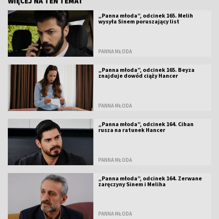
WIĘCEJ NA TEN TEMAT
„Panna młoda”, odcinek 165. Melih
wysyła Sinem poruszający list
PANNA MŁODA
„Panna młoda”, odcinek 165. Beyza
znajduje dowód ciąży Hancer
PANNA MŁODA
„Panna młoda”, odcinek 164. Cihan
rusza na ratunek Hancer
PANNA MŁODA
„Panna młoda”, odcinek 164. Zerwane
zaręczyny Sinem i Meliha
PANNA MŁODA