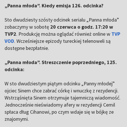
4
„Panna młoda”. Kiedy emisja 126. odcinka?
Sto dwudziesty szósty odcinek serialu „Panna młoda”
zobaczymy w sobotę
20 czerwca o godz. 17:20 w
TVP2
. Produkcję można oglądać również online w
TVP
VOD
. Wcześniejsze epizody tureckiej telenoweli są
dostępne bezpłatnie.
„Panna młoda”. Streszczenie poprzedniego, 125.
odcinka:
W sto dwudziestym piątym odcinku „Panny młodej”
ojciec Sinem chce zabrać córkę i wnuczkę z rezydencji.
Wstrząśnięta Sinem otrzymuje tajemniczą wiadomość.
Jednocześnie nieświadomy afery w rezydencji Cemil
spłaca dług Cihanowi, po czym wdaje się w bójkę ze
znajomymi.