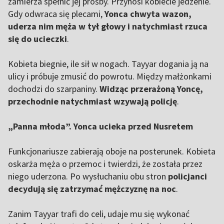
zamierza spełnić jej prośby. Przynosi kobiecie jedzenie.
Gdy odwraca się plecami,
Yonca chwyta wazon,
uderza nim męża w tył głowy i natychmiast rzuca
się do ucieczki
.
Kobieta biegnie, ile sił w nogach. Tayyar dogania ją na
ulicy i próbuje zmusić do powrotu. Między małżonkami
dochodzi do szarpaniny.
Widząc przerażoną Yoncę,
przechodnie natychmiast wzywają policję
.
„Panna młoda”. Yonca ucieka przed Nusretem
Funkcjonariusze zabierają oboje na posterunek. Kobieta
oskarża męża o przemoc i twierdzi, że została przez
niego uderzona. Po wysłuchaniu obu stron
policjanci
decydują się zatrzymać mężczyznę na noc
.
Zanim Tayyar trafi do celi, udaje mu się wykonać