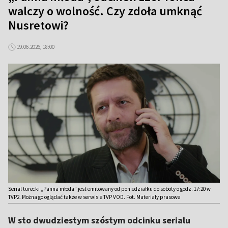
walczy o wolność. Czy zdoła umknąć
Nusretowi?
19.06.2026, 18:00
Serial turecki „Panna młoda” jest emitowany od poniedziałku do soboty o godz. 17:20 w
TVP2. Można go oglądać także w serwisie TVP VOD. Fot. Materiały prasowe
W sto dwudziestym szóstym odcinku serialu