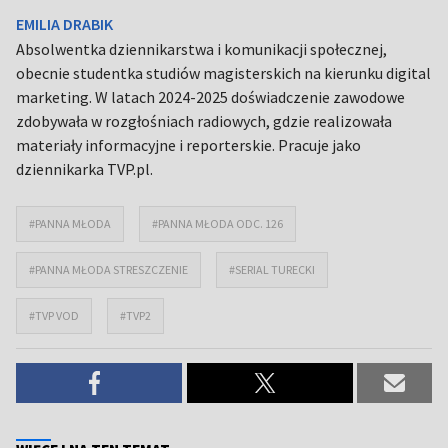
EMILIA DRABIK
Absolwentka dziennikarstwa i komunikacji społecznej,
obecnie studentka studiów magisterskich na kierunku digital
marketing. W latach 2024-2025 doświadczenie zawodowe
zdobywała w rozgłośniach radiowych, gdzie realizowała
materiały informacyjne i reporterskie. Pracuje jako
dziennikarka TVP.pl.
#PANNA MŁODA
#PANNA MŁODA ODC. 126
#PANNA MŁODA STRESZCZENIE
#SERIAL TURECKI
#TVP VOD
#TVP2