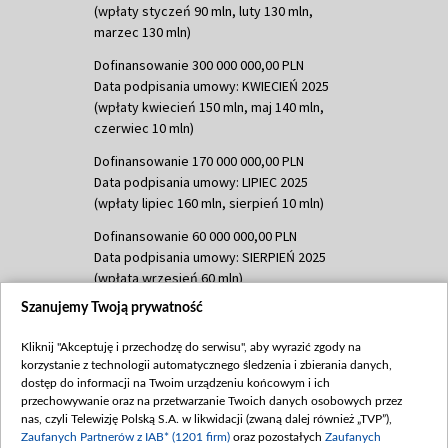
(wpłaty styczeń 90 mln, luty 130 mln,
marzec 130 mln)
Dofinansowanie 300 000 000,00 PLN
Data podpisania umowy: KWIECIEŃ 2025
(wpłaty kwiecień 150 mln, maj 140 mln,
czerwiec 10 mln)
Dofinansowanie 170 000 000,00 PLN
Data podpisania umowy: LIPIEC 2025
(wpłaty lipiec 160 mln, sierpień 10 mln)
Dofinansowanie 60 000 000,00 PLN
Data podpisania umowy: SIERPIEŃ 2025
(wpłata wrzesień 60 mln)
Szanujemy Twoją prywatność
Dofinansowanie 635 783 051,21 PLN
Data podpisania umowy: WRZESIEŃ 2025
Kliknij "Akceptuję i przechodzę do serwisu", aby wyrazić zgody na
(wpłata wrzesień 100 mln, październik 350
korzystanie z technologii automatycznego śledzenia i zbierania danych,
mln, listopad 265 mln)
dostęp do informacji na Twoim urządzeniu końcowym i ich
przechowywanie oraz na przetwarzanie Twoich danych osobowych przez
Dofinansowanie 48 862 000,00 PLN
nas, czyli Telewizję Polską S.A. w likwidacji (zwaną dalej również „TVP”),
Data podpisania umowy: GRUDZIEŃ 2025
Zaufanych Partnerów z IAB* (1201 firm)
oraz pozostałych
Zaufanych