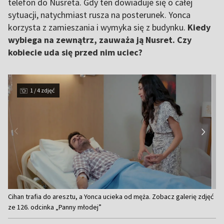
telefon do Nusreta. Gdy ten dowiaduje się o całej
sytuacji, natychmiast rusza na posterunek. Yonca
korzysta z zamieszania i wymyka się z budynku.
Kiedy
wybiega na zewnątrz, zauważa ją Nusret. Czy
kobiecie uda się przed nim uciec?
1 / 4 zdjęć
Item
Cihan trafia do aresztu, a Yonca ucieka od męża. Zobacz galerię zdjęć
1
ze 126. odcinka „Panny młodej”
of