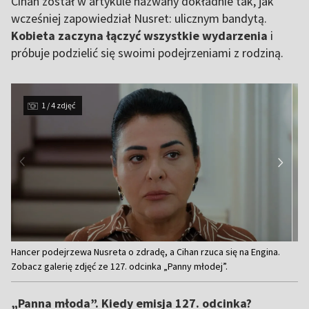
Cihan został w artykule nazwany dokładnie tak, jak
wcześniej zapowiedział Nusret: ulicznym bandytą.
Kobieta zaczyna łączyć wszystkie wydarzenia
i
próbuje podzielić się swoimi podejrzeniami z rodziną.
1 / 4 zdjęć
Item
Hancer podejrzewa Nusreta o zdradę, a Cihan rzuca się na Engina.
1
Zobacz galerię zdjęć ze 127. odcinka „Panny młodej”.
of
4
„Panna młoda”. Kiedy emisja 127. odcinka?