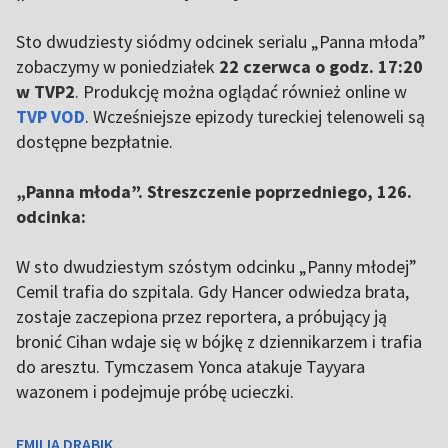
Sto dwudziesty siódmy odcinek serialu „Panna młoda”
zobaczymy w poniedziałek
22 czerwca o godz. 17:20
w TVP2
. Produkcję można oglądać również online w
TVP VOD
. Wcześniejsze epizody tureckiej telenoweli są
dostępne bezpłatnie.
„Panna młoda”. Streszczenie poprzedniego, 126.
odcinka:
W sto dwudziestym szóstym odcinku „Panny młodej”
Cemil trafia do szpitala. Gdy Hancer odwiedza brata,
zostaje zaczepiona przez reportera, a próbujący ją
bronić Cihan wdaje się w bójkę z dziennikarzem i trafia
do aresztu. Tymczasem Yonca atakuje Tayyara
wazonem i podejmuje próbę ucieczki.
EMILIA DRABIK