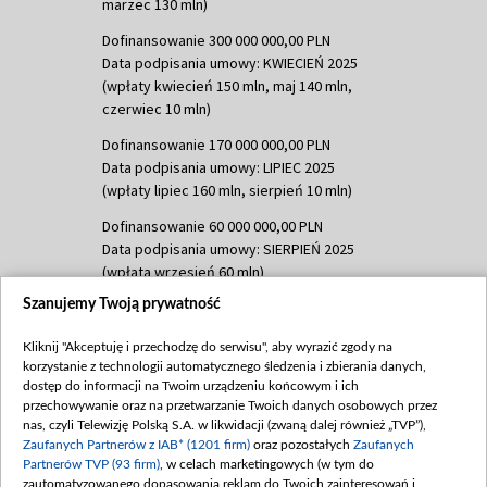
marzec 130 mln)
Dofinansowanie 300 000 000,00 PLN
Data podpisania umowy: KWIECIEŃ 2025
(wpłaty kwiecień 150 mln, maj 140 mln,
czerwiec 10 mln)
Dofinansowanie 170 000 000,00 PLN
Data podpisania umowy: LIPIEC 2025
(wpłaty lipiec 160 mln, sierpień 10 mln)
Dofinansowanie 60 000 000,00 PLN
Data podpisania umowy: SIERPIEŃ 2025
(wpłata wrzesień 60 mln)
Szanujemy Twoją prywatność
Dofinansowanie 635 783 051,21 PLN
Data podpisania umowy: WRZESIEŃ 2025
Kliknij "Akceptuję i przechodzę do serwisu", aby wyrazić zgody na
(wpłata wrzesień 100 mln, październik 350
korzystanie z technologii automatycznego śledzenia i zbierania danych,
mln, listopad 265 mln)
dostęp do informacji na Twoim urządzeniu końcowym i ich
przechowywanie oraz na przetwarzanie Twoich danych osobowych przez
Dofinansowanie 48 862 000,00 PLN
nas, czyli Telewizję Polską S.A. w likwidacji (zwaną dalej również „TVP”),
Data podpisania umowy: GRUDZIEŃ 2025
Zaufanych Partnerów z IAB* (1201 firm)
oraz pozostałych
Zaufanych
(wpłata grudzień 60,548 mln)
Partnerów TVP (93 firm)
, w celach marketingowych (w tym do
zautomatyzowanego dopasowania reklam do Twoich zainteresowań i