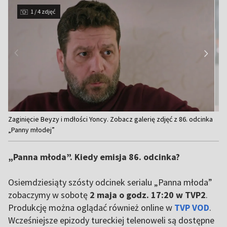
1 / 4 zdjęć
Item
Zaginięcie Beyzy i mdłości Yoncy. Zobacz galerię zdjęć z 86. odcinka
1
„Panny młodej”
of
4
„Panna młoda”. Kiedy emisja 86. odcinka?
Osiemdziesiąty szósty odcinek serialu „Panna młoda”
zobaczymy w sobotę
2 maja o godz. 17:20 w TVP2
.
Produkcję można oglądać również online w
TVP VOD
.
Wcześniejsze epizody tureckiej telenoweli są dostępne