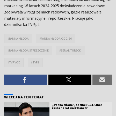
marketing. W latach 2024-2025 doświadczenie zawodowe
zdobywała w rozgłośniach radiowych, gdzie realizowała
materiały informacyjne i reporterskie. Pracuje jako
dziennikarka TVP.pl.
#PANNA MŁODA
#PANNA MŁODA ODC. 86
#PANNA MŁODA STRESZCZENIE
#SERIAL TURECKI
#TVP VOD
#TVP2
WIĘCEJ NA TEN TEMAT
„Panna młoda”, odcinek 164. Cihan
rusza na ratunek Hancer