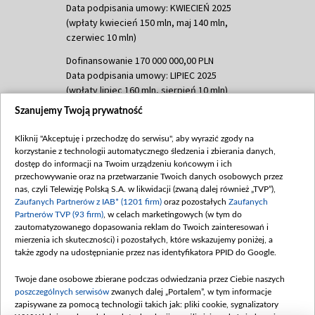
Data podpisania umowy: KWIECIEŃ 2025
(wpłaty kwiecień 150 mln, maj 140 mln,
czerwiec 10 mln)
Dofinansowanie 170 000 000,00 PLN
Data podpisania umowy: LIPIEC 2025
(wpłaty lipiec 160 mln, sierpień 10 mln)
Szanujemy Twoją prywatność
Dofinansowanie 60 000 000,00 PLN
Data podpisania umowy: SIERPIEŃ 2025
Kliknij "Akceptuję i przechodzę do serwisu", aby wyrazić zgody na
(wpłata wrzesień 60 mln)
korzystanie z technologii automatycznego śledzenia i zbierania danych,
dostęp do informacji na Twoim urządzeniu końcowym i ich
Dofinansowanie 635 783 051,21 PLN
przechowywanie oraz na przetwarzanie Twoich danych osobowych przez
Data podpisania umowy: WRZESIEŃ 2025
nas, czyli Telewizję Polską S.A. w likwidacji (zwaną dalej również „TVP”),
(wpłata wrzesień 100 mln, październik 350
Zaufanych Partnerów z IAB* (1201 firm)
oraz pozostałych
Zaufanych
mln, listopad 265 mln)
Partnerów TVP (93 firm)
, w celach marketingowych (w tym do
zautomatyzowanego dopasowania reklam do Twoich zainteresowań i
Dofinansowanie 48 862 000,00 PLN
mierzenia ich skuteczności) i pozostałych, które wskazujemy poniżej, a
Data podpisania umowy: GRUDZIEŃ 2025
także zgody na udostępnianie przez nas identyfikatora PPID do Google.
(wpłata grudzień 60,548 mln)
Twoje dane osobowe zbierane podczas odwiedzania przez Ciebie naszych
Dofinansowanie 900 000 000,00 PLN
poszczególnych serwisów
zwanych dalej „Portalem”, w tym informacje
Data podpisania umowy: LUTY 2026 (wpłata
zapisywane za pomocą technologii takich jak: pliki cookie, sygnalizatory