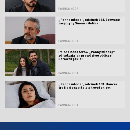
PANNA MŁODA
„Panna młoda”, odcinek 164. Zerwane
zaręczyny Sinem i Meliha
PANNA MŁODA
Imiona bohaterów „Panny młodej”
zdradzają ich prawdziwe oblicze.
Sprawdź jakie!
PANNA MŁODA
„Panna młoda”, odcinek 163. Hancer
trafia do szpitala z krwotokiem
PANNA MŁODA