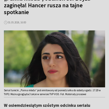
zaginęła! Hancer rusza na tajne
spotkanie
01.05.2026, 16:00
Serial turecki „Panna młoda” jest emitowany od poniedziałku do soboty o godz. 17:20 w
TVP2. Można go oglądać także w serwisie TVP VOD. Fot. Materiały prasowe
W osiemdziesiątym szóstym odcinku serialu