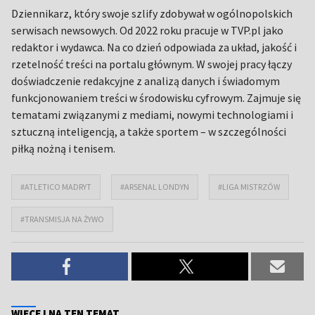
Dziennikarz, który swoje szlify zdobywał w ogólnopolskich
serwisach newsowych. Od 2022 roku pracuje w TVP.pl jako
redaktor i wydawca. Na co dzień odpowiada za układ, jakość i
rzetelność treści na portalu głównym. W swojej pracy łączy
doświadczenie redakcyjne z analizą danych i świadomym
funkcjonowaniem treści w środowisku cyfrowym. Zajmuje się
tematami związanymi z mediami, nowymi technologiami i
sztuczną inteligencją, a także sportem – w szczególności
piłką nożną i tenisem.
#ATLETICO MADRYT
#ARSENAL LONDYN
#LIGA MISTRZÓW
#TRANSMISJA NA ŻYWO
WIĘCEJ NA TEN TEMAT