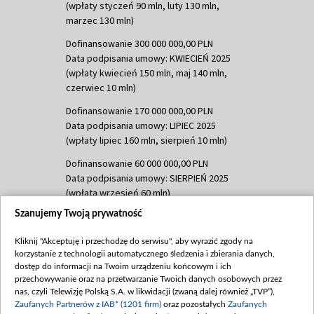
(wpłaty styczeń 90 mln, luty 130 mln,
marzec 130 mln)
Dofinansowanie 300 000 000,00 PLN
Data podpisania umowy: KWIECIEŃ 2025
(wpłaty kwiecień 150 mln, maj 140 mln,
czerwiec 10 mln)
Dofinansowanie 170 000 000,00 PLN
Data podpisania umowy: LIPIEC 2025
(wpłaty lipiec 160 mln, sierpień 10 mln)
Dofinansowanie 60 000 000,00 PLN
Data podpisania umowy: SIERPIEŃ 2025
(wpłata wrzesień 60 mln)
Szanujemy Twoją prywatność
Dofinansowanie 635 783 051,21 PLN
Data podpisania umowy: WRZESIEŃ 2025
Kliknij "Akceptuję i przechodzę do serwisu", aby wyrazić zgody na
(wpłata wrzesień 100 mln, październik 350
korzystanie z technologii automatycznego śledzenia i zbierania danych,
mln, listopad 265 mln)
dostęp do informacji na Twoim urządzeniu końcowym i ich
przechowywanie oraz na przetwarzanie Twoich danych osobowych przez
Dofinansowanie 48 862 000,00 PLN
nas, czyli Telewizję Polską S.A. w likwidacji (zwaną dalej również „TVP”),
Data podpisania umowy: GRUDZIEŃ 2025
Zaufanych Partnerów z IAB* (1201 firm)
oraz pozostałych
Zaufanych
(wpłata grudzień 60,548 mln)