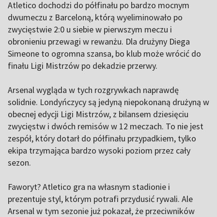
Atletico dochodzi do półfinału po bardzo mocnym
dwumeczu z Barceloną, którą wyeliminowało po
zwycięstwie 2:0 u siebie w pierwszym meczu i
obronieniu przewagi w rewanżu. Dla drużyny Diega
Simeone to ogromna szansa, bo klub może wrócić do
finału Ligi Mistrzów po dekadzie przerwy.
Arsenal wygląda w tych rozgrywkach naprawdę
solidnie. Londyńczycy są jedyną niepokonaną drużyną w
obecnej edycji Ligi Mistrzów, z bilansem dziesięciu
zwycięstw i dwóch remisów w 12 meczach. To nie jest
zespół, który dotarł do półfinału przypadkiem, tylko
ekipa trzymająca bardzo wysoki poziom przez cały
sezon.
Faworyt? Atletico gra na własnym stadionie i
prezentuje styl, którym potrafi przydusić rywali. Ale
Arsenal w tym sezonie już pokazał, że przeciwników