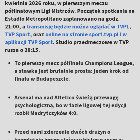
kwietnia 2026 roku, w pierwszym meczu
półfinałowym Ligi Mistrzów. Początek spotkania na
Estadio Metropolitano zaplanowano na godz.
21:00, a
transmisję będzie można oglądać w TVP1,
TVP Sport
, oraz
online na stronie sport.tvp.pl i w
aplikacji TVP Sport
. Studio przedmeczowe w TVP
rusza o 20:15.
To pierwszy mecz półfinału Champions League,
a stawka jest brutalnie prosta: jeden krok od
finału w Budapeszcie.
Arsenal ma nad Atletico świeżą przewagę
psychologiczną, bo w fazie ligowej tej edycji
rozbił Madrytczyków 4:0.
Przed nami zderzenie dwóch drużyn o
kompletnie innym ciężarze historycznym w