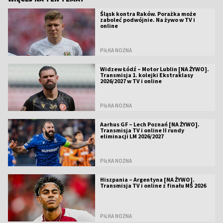
Śląsk kontra Raków. Porażka może
zaboleć podwójnie. Na żywo w TV i
online
PIŁKA NOŻNA
Widzew Łódź – Motor Lublin [NA ŻYWO].
Transmisja 1. kolejki Ekstraklasy
2026/2027 w TV i online
PIŁKA NOŻNA
Aarhus GF – Lech Poznań [NA ŻYWO].
Transmisja TV i online II rundy
eliminacji LM 2026/2027
PIŁKA NOŻNA
Hiszpania – Argentyna [NA ŻYWO].
Transmisja TV i online z finału MŚ 2026
PIŁKA NOŻNA