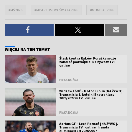
#MŚ 2026
#MISTRZOSTWA ŚWIATA 2026
#MUNDIAL 2026
WIĘCEJ NA TEN TEMAT
Śląsk kontra Raków. Porażka może
zaboleć podwójnie. Na żywo w TV i
online
PIŁKA NOŻNA
Widzew Łódź – Motor Lublin [NA ŻYWO].
Transmisja 1. kolejki Ekstraklasy
2026/2027 w TV i online
PIŁKA NOŻNA
Aarhus GF – Lech Poznań [NA ŻYWO].
Transmisja TV i online II rundy
eliminacji LM 2026/2027