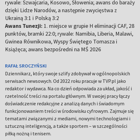
rywale: Szwajcaria, Kosowo, Słowenia; awans do baraży
dzięki Lidze Narodów, a następnie zwycięstwa z
Ukrainą 3:1 i Polską 3:2
Awans Tunezji:
1. miejsce w grupie H eliminacji CAF, 28
punktów, bramki 22:0; rywale: Namibia, Liberia, Malawi,
Gwinea Równikowa, Wyspy Świętego Tomasza i
Książęca; awans bezpośredni na MŚ 2026
RAFAŁ SROCZYŃSKI
Dziennikarz, który swoje szlify zdobywał w ogólnopolskich
serwisach newsowych. Od 2022 roku pracuje w TVP.pl jako
redaktor i wydawca. Na co dzień odpowiada za układ, jakość i
rzetelność treści na portalu głównym. W swojej pracy łączy
doświadczenie redakcyjne z analizą danych i świadomym
funkcjonowaniem treści w środowisku cyfrowym. Zajmuje się
tematami związanymi z mediami, nowymi technologiami i
sztuczną inteligencją, a także sportem – w szczególności
piłką nożną i tenisem.