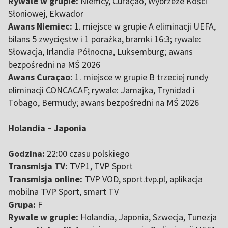
Rywale w grupie:
Niemcy, Curaçao, Wybrzeże Kości
Słoniowej, Ekwador
Awans Niemiec:
1. miejsce w grupie A eliminacji UEFA,
bilans 5 zwycięstw i 1 porażka, bramki 16:3; rywale:
Słowacja, Irlandia Północna, Luksemburg; awans
bezpośredni na MŚ 2026
Awans Curaçao:
1. miejsce w grupie B trzeciej rundy
eliminacji CONCACAF; rywale: Jamajka, Trynidad i
Tobago, Bermudy; awans bezpośredni na MŚ 2026
Holandia – Japonia
Godzina:
22:00 czasu polskiego
Transmisja TV:
TVP1, TVP Sport
Transmisja online:
TVP VOD, sport.tvp.pl, aplikacja
mobilna TVP Sport, smart TV
Grupa:
F
Rywale w grupie:
Holandia, Japonia, Szwecja, Tunezja