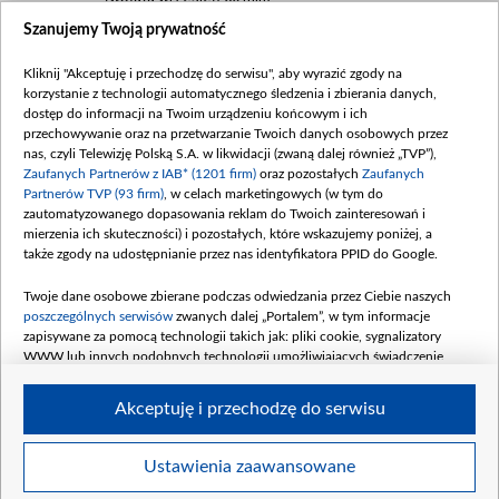
Szanujemy Twoją prywatność
Dofinansowanie 635 783 051,21 PLN
Data podpisania umowy: WRZESIEŃ 2025
Kliknij "Akceptuję i przechodzę do serwisu", aby wyrazić zgody na
(wpłata wrzesień 100 mln, październik 350
korzystanie z technologii automatycznego śledzenia i zbierania danych,
mln, listopad 265 mln)
dostęp do informacji na Twoim urządzeniu końcowym i ich
przechowywanie oraz na przetwarzanie Twoich danych osobowych przez
Dofinansowanie 48 862 000,00 PLN
nas, czyli Telewizję Polską S.A. w likwidacji (zwaną dalej również „TVP”),
Data podpisania umowy: GRUDZIEŃ 2025
Zaufanych Partnerów z IAB* (1201 firm)
oraz pozostałych
Zaufanych
(wpłata grudzień 60,548 mln)
Partnerów TVP (93 firm)
, w celach marketingowych (w tym do
zautomatyzowanego dopasowania reklam do Twoich zainteresowań i
Dofinansowanie 900 000 000,00 PLN
mierzenia ich skuteczności) i pozostałych, które wskazujemy poniżej, a
Data podpisania umowy: LUTY 2026 (wpłata
także zgody na udostępnianie przez nas identyfikatora PPID do Google.
26 lutego 80 mln, 4 marca 370 mln,
8
kwiecień 180 mln, 7 maja 180 mln, 8
Twoje dane osobowe zbierane podczas odwiedzania przez Ciebie naszych
czerwca 90 mln)
poszczególnych serwisów
zwanych dalej „Portalem”, w tym informacje
zapisywane za pomocą technologii takich jak: pliki cookie, sygnalizatory
Dofinansowanie 250 000 000,00 PLN
WWW lub innych podobnych technologii umożliwiających świadczenie
Data podpisania umowy LIPIEC 2026 (wpłata
dopasowanych i bezpiecznych usług, personalizację treści oraz reklam,
udostępnianie funkcji mediów społecznościowych oraz analizowanie ruchu
4 sierpnia 250 mln
Akceptuję i przechodzę do serwisu
w Internecie.
Twoje dane osobowe zbierane podczas odwiedzania przez Ciebie
Ustawienia zaawansowane
poszczególnych serwisów
na Portalu, takie jak adresy IP, identyfikatory
© 2026 Telewizja Polska S. A. w likwidacji