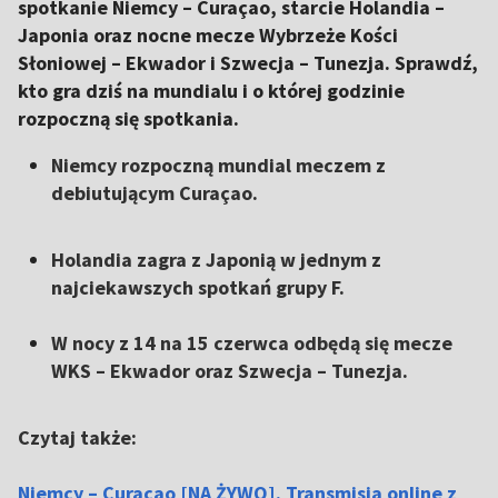
spotkanie Niemcy – Curaçao, starcie Holandia –
Japonia oraz nocne mecze Wybrzeże Kości
Słoniowej – Ekwador i Szwecja – Tunezja. Sprawdź,
kto gra dziś na mundialu i o której godzinie
rozpoczną się spotkania.
Niemcy rozpoczną mundial meczem z
debiutującym Curaçao.
Holandia zagra z Japonią w jednym z
najciekawszych spotkań grupy F.
W nocy z 14 na 15 czerwca odbędą się mecze
WKS – Ekwador oraz Szwecja – Tunezja.
Czytaj także:
Niemcy – Curacao [NA ŻYWO]. Transmisja online z