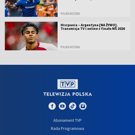
PIŁKA NOŻNA
Hiszpania – Argentyna [NA ŻYWO].
Transmisja TV i online z finału MŚ 2026
PIŁKA NOŻNA
Abonament TVP
Rada Programowa