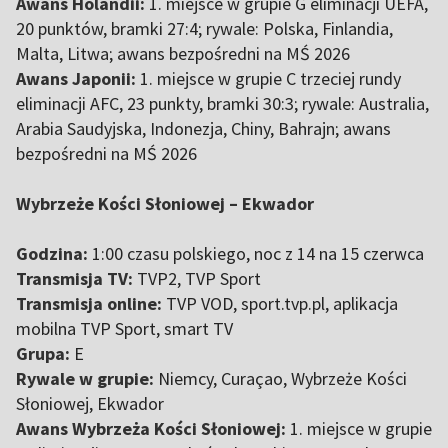
Awans Holandii:
1. miejsce w grupie G eliminacji UEFA,
20 punktów, bramki 27:4; rywale: Polska, Finlandia,
Malta, Litwa; awans bezpośredni na MŚ 2026
Awans Japonii:
1. miejsce w grupie C trzeciej rundy
eliminacji AFC, 23 punkty, bramki 30:3; rywale: Australia,
Arabia Saudyjska, Indonezja, Chiny, Bahrajn; awans
bezpośredni na MŚ 2026
Wybrzeże Kości Słoniowej – Ekwador
Godzina:
1:00 czasu polskiego, noc z 14 na 15 czerwca
Transmisja TV:
TVP2, TVP Sport
Transmisja online:
TVP VOD, sport.tvp.pl, aplikacja
mobilna TVP Sport, smart TV
Grupa:
E
Rywale w grupie:
Niemcy, Curaçao, Wybrzeże Kości
Słoniowej, Ekwador
Awans Wybrzeża Kości Słoniowej:
1. miejsce w grupie