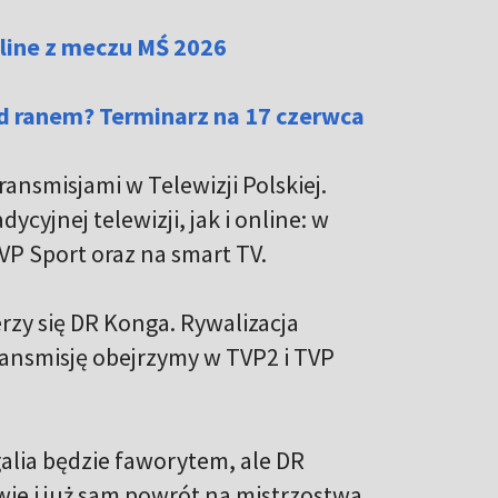
nline z meczu MŚ 2026
ad ranem? Terminarz na 17 czerwca
ansmisjami w Telewizji Polskiej.
cyjnej telewizji, jak i online: w
TVP Sport oraz na smart TV.
zy się DR Konga. Rywalizacja
Transmisję obejrzymy w TVP2 i TVP
alia będzie faworytem, ale DR
wie i już sam powrót na mistrzostwa