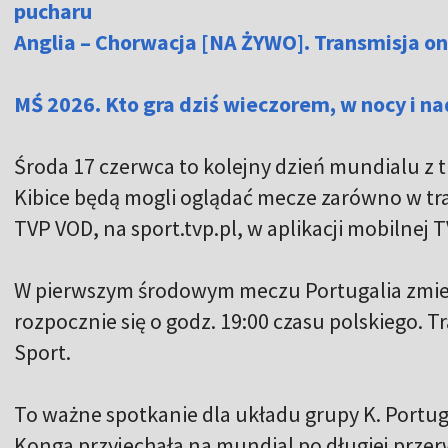
pucharu
Anglia – Chorwacja [NA ŻYWO]. Transmisja o
MŚ 2026. Kto gra dziś wieczorem, w nocy i n
Środa 17 czerwca to kolejny dzień mundialu z tr
Kibice będą mogli oglądać mecze zarówno w trady
TVP VOD, na sport.tvp.pl, w aplikacji mobilnej 
W pierwszym środowym meczu Portugalia zmier
rozpocznie się o godz. 19:00 czasu polskiego. 
Sport.
To ważne spotkanie dla układu grupy K. Portug
Konga przyjechała na mundial po długiej przer