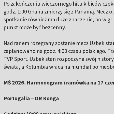
Po zakończeniu wieczornego hitu kibiców czek
godz. 1:00 Ghana zmierzy się z Panamą. Mecz o
spotkanie również ma duże znaczenie, bo w gru
punkt może być bezcenny.
Nad ranem rozegrany zostanie mecz Uzbekista
zaplanowano na godz. 4:00 czasu polskiego. Tr
TVP Sport. Uzbekistan rozpoczyna swój histor
świata, a Kolumbia wraca na mundial po nieob
MŚ 2026. Harmonogram i ramówka na 17 cze
Portugalia – DR Konga
Godzina
: 19:00 czasu polskiego