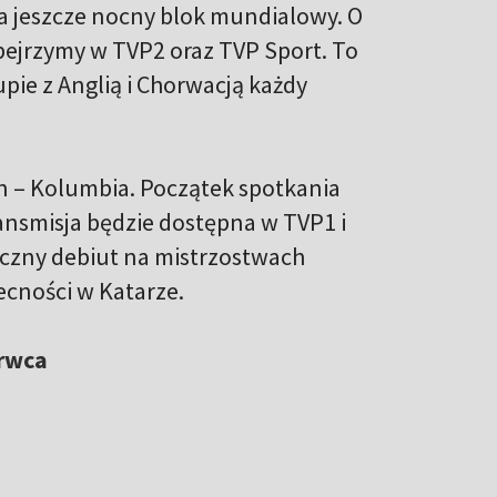
a jeszcze nocny blok mundialowy. O
bejrzymy w TVP2 oraz TVP Sport. To
pie z Anglią i Chorwacją każdy
n – Kolumbia. Początek spotkania
ansmisja będzie dostępna w TVP1 i
yczny debiut na mistrzostwach
ecności w Katarze.
rwca