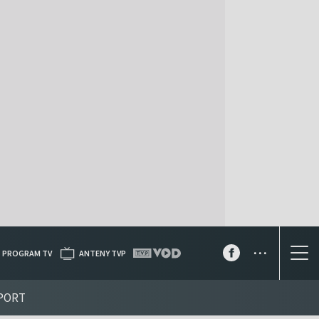
...
PROGRAM TV
ANTENY TVP
PORT