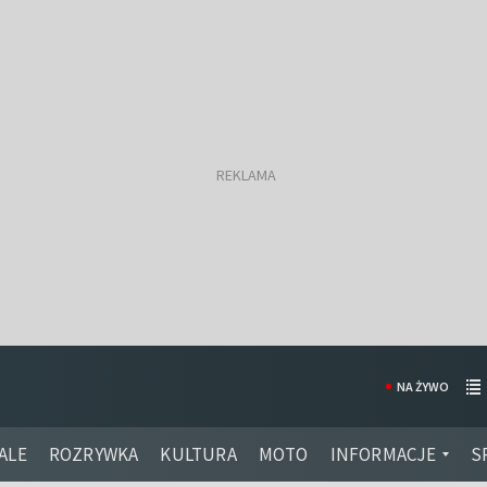
NA ŻYWO
ALE
ROZRYWKA
KULTURA
MOTO
INFORMACJE
S