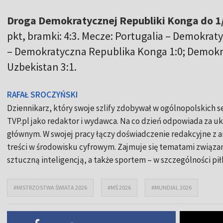
Droga Demokratycznej Republiki Konga do 1/
pkt, bramki: 4:3. Mecze: Portugalia – Demokra
– Demokratyczna Republika Konga 1:0; Demokr
Uzbekistan 3:1.
RAFAŁ SROCZYŃSKI
Dziennikarz, który swoje szlify zdobywał w ogólnopolskich 
TVP.pl jako redaktor i wydawca. Na co dzień odpowiada za ukł
głównym. W swojej pracy łączy doświadczenie redakcyjne z
treści w środowisku cyfrowym. Zajmuje się tematami związa
sztuczną inteligencją, a także sportem – w szczególności pił
#MISTRZOSTWA ŚWIATA 2026
#MŚ 2026
#MUNDIAL 2026