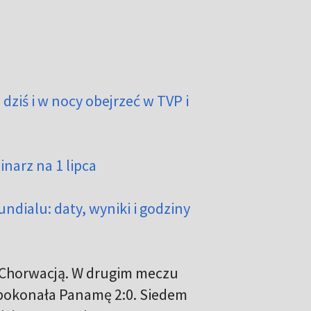
 dziś i w nocy obejrzeć w TVP i
inarz na 1 lipca
ialu: daty, wyniki i godziny
z Chorwacją. W drugim meczu
e pokonała Panamę 2:0. Siedem