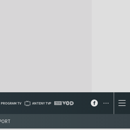
...
PROGRAM TV
ANTENY TVP
PORT