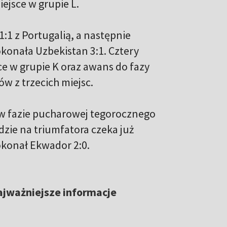
iejsce w grupie L.
1 z Portugalią, a następnie
okonała Uzbekistan 3:1. Cztery
sce w grupie K oraz awans do fazy
w z trzecich miejsc.
 w fazie pucharowej tegorocznego
zie na triumfatora czeka już
okonał Ekwador 2:0.
ajważniejsze informacje