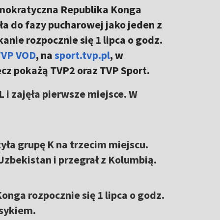
Demokratyczna Republika Konga
ła do fazy pucharowej jako jeden z
anie rozpocznie się 1 lipca o godz.
TVP VOD
, na
sport.tvp.pl
, w
Mecz pokażą TVP2 oraz TVP Sport.
 i zajęła pierwsze miejsce. W
ła grupę K na trzecim miejscu.
Uzbekistan i przegrał z Kolumbią.
nga rozpocznie się 1 lipca o godz.
ksykiem.