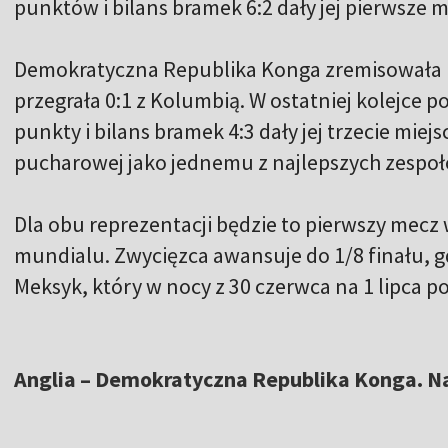
punktów i bilans bramek 6:2 dały jej pierwsze m
Demokratyczna Republika Konga zremisowała 1:
przegrała 0:1 z Kolumbią. W ostatniej kolejce p
punkty i bilans bramek 4:3 dały jej trzecie miej
pucharowej jako jednemu z najlepszych zespołó
Dla obu reprezentacji będzie to pierwszy mecz
mundialu. Zwycięzca awansuje do 1/8 finału, gd
Meksyk, który w nocy z 30 czerwca na 1 lipca p
Anglia – Demokratyczna Republika Konga. N