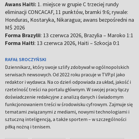
Awans Haiti:
1. miejsce w grupie C trzeciej rundy
eliminacji CONCACAF, 11 punktów, bramki 9:6; rywale:
Honduras, Kostaryka, Nikaragua; awans bezpośredni na
MŚ 2026
Forma Brazylii
: 13 czerwca 2026, Brazylia – Maroko 1:1
Forma Haiti
: 13 czerwca 2026, Haiti – Szkocja 0:1
RAFAŁ SROCZYŃSKI
Dziennikarz, który swoje szlify zdobywał w ogólnopolskich
serwisach newsowych. Od 2022 roku pracuje w TVP.pl jako
redaktor i wydawca. Na co dzień odpowiada za układ, jakość i
rzetelność treści na portalu głównym. W swojej pracy łączy
doświadczenie redakcyjne z analizą danych i świadomym
funkcjonowaniem treści w środowisku cyfrowym. Zajmuje się
tematami związanymi z mediami, nowymi technologiami i
sztuczną inteligencją, a także sportem – w szczególności
piłką nożną i tenisem.