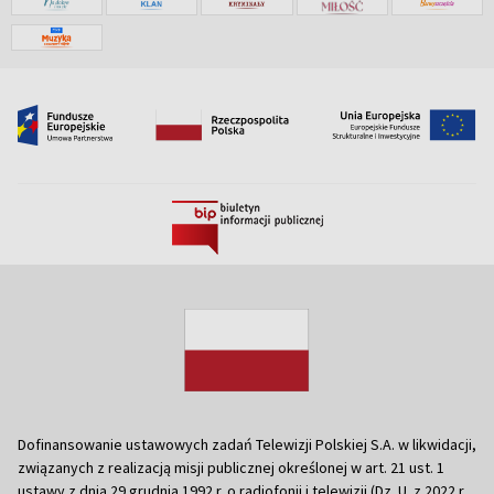
Dofinansowanie ustawowych zadań Telewizji Polskiej S.A. w likwidacji,
związanych z realizacją misji publicznej określonej w art. 21 ust. 1
ustawy z dnia 29 grudnia 1992 r. o radiofonii i telewizji (Dz. U. z 2022 r.