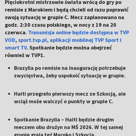
Pięciokrotni mistrzowie świata wrócą do gry po
remisie z Marokiem i będą chcieli od razu poprawić
swoją sytuację w grupie C. Mecz zaplanowano na
godz. 2:30 czasu polskiego, w nocy z 19 na 20
czerwca.
Transmisja online będzie dostępna w TVP
VOD
,
sport.tvp.pl, aplikacji mobilnej TVP Sport i
smart TV
. Spotkanie będzie można obejrzeć
również w TVP1.
Brazylia po remisie na inaugurację potrzebuje
zwycięstwa, żeby uspokoić sytuację w grupie.
Haiti przegrało pierwszy mecz ze Szkocją, ale
wciąż może walczyć o punkty w grupie C.
Spotkanie Brazylia – Haiti będzie drugim
meczem obu drużyn na MŚ 2026. W tej samej
grupie grają też Maroko i Szkocja.