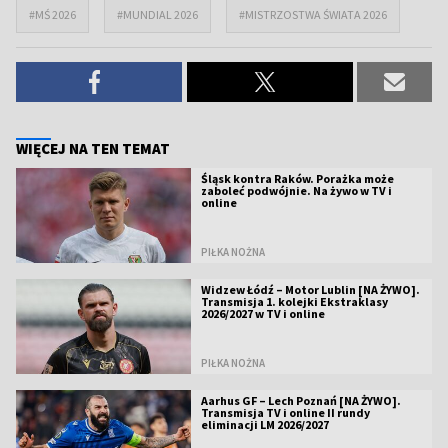
#MŚ 2026
#MUNDIAL 2026
#MISTRZOSTWA ŚWIATA 2026
WIĘCEJ NA TEN TEMAT
Śląsk kontra Raków. Porażka może
zaboleć podwójnie. Na żywo w TV i
online
PIŁKA NOŻNA
Widzew Łódź – Motor Lublin [NA ŻYWO].
Transmisja 1. kolejki Ekstraklasy
2026/2027 w TV i online
PIŁKA NOŻNA
Aarhus GF – Lech Poznań [NA ŻYWO].
Transmisja TV i online II rundy
eliminacji LM 2026/2027