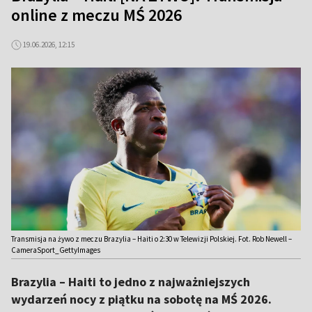
online z meczu MŚ 2026
19.06.2026, 12:15
Transmisja na żywo z meczu Brazylia – Haiti o 2:30 w Telewizji Polskiej. Fot. Rob Newell –
CameraSport_GettyImages
Brazylia – Haiti to jedno z najważniejszych
wydarzeń nocy z piątku na sobotę na MŚ 2026.