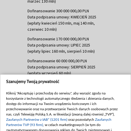
marzec 130 mln)
Dofinansowanie 300 000 000,00 PLN
Data podpisania umowy: KWIECIEŃ 2025
(wpłaty kwiecień 150 mln, maj 140 mln,
czerwiec 10 mln)
Dofinansowanie 170 000 000,00 PLN
Data podpisania umowy: LIPIEC 2025
(wpłaty lipiec 160 mln, sierpień 10 mln)
Dofinansowanie 60 000 000,00 PLN
Data podpisania umowy: SIERPIEŃ 2025
(wpłata wrzesień 60 mln)
Szanujemy Twoją prywatność
Dofinansowanie 635 783 051,21 PLN
Data podpisania umowy: WRZESIEŃ 2025
Kliknij "Akceptuję i przechodzę do serwisu", aby wyrazić zgody na
(wpłata wrzesień 100 mln, październik 350
korzystanie z technologii automatycznego śledzenia i zbierania danych,
mln, listopad 265 mln)
dostęp do informacji na Twoim urządzeniu końcowym i ich
przechowywanie oraz na przetwarzanie Twoich danych osobowych przez
Dofinansowanie 48 862 000,00 PLN
nas, czyli Telewizję Polską S.A. w likwidacji (zwaną dalej również „TVP”),
Data podpisania umowy: GRUDZIEŃ 2025
Zaufanych Partnerów z IAB* (1201 firm)
oraz pozostałych
Zaufanych
(wpłata grudzień 60,548 mln)
Partnerów TVP (93 firm)
, w celach marketingowych (w tym do
zautomatyzowanego dopasowania reklam do Twoich zainteresowań i