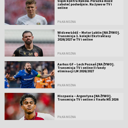
Śląsk kontra Raków. Porażka może
zaboleć podwójnie. Na żywo w TV i
online
PIŁKA NOŻNA
Widzew Łódź – Motor Lublin [NA ŻYWO].
Transmisja 1. kolejki Ekstraklasy
2026/2027 w TV i online
PIŁKA NOŻNA
Aarhus GF – Lech Poznań [NA ŻYWO].
Transmisja TV i online II rundy
eliminacji LM 2026/2027
PIŁKA NOŻNA
Hiszpania – Argentyna [NA ŻYWO].
Transmisja TV i online z finału MŚ 2026
PIŁKA NOŻNA