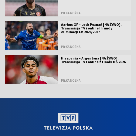
PIŁKA NOŻNA
Aarhus GF – Lech Poznań [NA ŻYWO].
Transmisja TV i online II rundy
eliminacji LM 2026/2027
PIŁKA NOŻNA
Hiszpania – Argentyna [NA ŻYWO].
Transmisja TV i online z finału MŚ 2026
PIŁKA NOŻNA