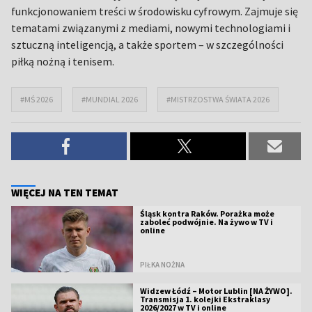
funkcjonowaniem treści w środowisku cyfrowym. Zajmuje się
tematami związanymi z mediami, nowymi technologiami i
sztuczną inteligencją, a także sportem – w szczególności
piłką nożną i tenisem.
#MŚ 2026
#MUNDIAL 2026
#MISTRZOSTWA ŚWIATA 2026
WIĘCEJ NA TEN TEMAT
Śląsk kontra Raków. Porażka może
zaboleć podwójnie. Na żywo w TV i
online
PIŁKA NOŻNA
Widzew Łódź – Motor Lublin [NA ŻYWO].
Transmisja 1. kolejki Ekstraklasy
2026/2027 w TV i online