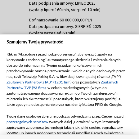
Data podpisania umowy: LIPIEC 2025
(wpłaty lipiec 160 mln, sierpień 10 mln)
Dofinansowanie 60 000 000,00 PLN
Data podpisania umowy: SIERPIEŃ 2025
(wpłata wrzesień 60 mln)
Szanujemy Twoją prywatność
Dofinansowanie 635 783 051,21 PLN
Data podpisania umowy: WRZESIEŃ 2025
Kliknij "Akceptuję i przechodzę do serwisu", aby wyrazić zgody na
(wpłata wrzesień 100 mln, październik 350
korzystanie z technologii automatycznego śledzenia i zbierania danych,
mln, listopad 265 mln)
dostęp do informacji na Twoim urządzeniu końcowym i ich
przechowywanie oraz na przetwarzanie Twoich danych osobowych przez
Dofinansowanie 48 862 000,00 PLN
nas, czyli Telewizję Polską S.A. w likwidacji (zwaną dalej również „TVP”),
Data podpisania umowy: GRUDZIEŃ 2025
Zaufanych Partnerów z IAB* (1201 firm)
oraz pozostałych
Zaufanych
(wpłata grudzień 60,548 mln)
Partnerów TVP (93 firm)
, w celach marketingowych (w tym do
zautomatyzowanego dopasowania reklam do Twoich zainteresowań i
Dofinansowanie 900 000 000,00 PLN
mierzenia ich skuteczności) i pozostałych, które wskazujemy poniżej, a
Data podpisania umowy: LUTY 2026 (wpłata
także zgody na udostępnianie przez nas identyfikatora PPID do Google.
26 lutego 80 mln, 4 marca 370 mln,
8
kwiecień 180 mln, 7 maja 180 mln, 8
Twoje dane osobowe zbierane podczas odwiedzania przez Ciebie naszych
czerwca 90 mln)
poszczególnych serwisów
zwanych dalej „Portalem”, w tym informacje
zapisywane za pomocą technologii takich jak: pliki cookie, sygnalizatory
Dofinansowanie 250 000 000,00 PLN
WWW lub innych podobnych technologii umożliwiających świadczenie
Data podpisania umowy LIPIEC 2026 (wpłata
dopasowanych i bezpiecznych usług, personalizację treści oraz reklam,