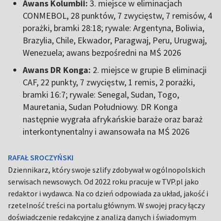
Awans Kolumbii:
3. miejsce w eliminacjach
CONMEBOL, 28 punktów, 7 zwycięstw, 7 remisów, 4
porażki, bramki 28:18; rywale: Argentyna, Boliwia,
Brazylia, Chile, Ekwador, Paragwaj, Peru, Urugwaj,
Wenezuela; awans bezpośredni na MŚ 2026
Awans DR Konga:
2. miejsce w grupie B eliminacji
CAF, 22 punkty, 7 zwycięstw, 1 remis, 2 porażki,
bramki 16:7; rywale: Senegal, Sudan, Togo,
Mauretania, Sudan Południowy. DR Konga
następnie wygrała afrykańskie baraże oraz baraż
interkontynentalny i awansowała na MŚ 2026
RAFAŁ SROCZYŃSKI
Dziennikarz, który swoje szlify zdobywał w ogólnopolskich
serwisach newsowych. Od 2022 roku pracuje w TVP.pl jako
redaktor i wydawca. Na co dzień odpowiada za układ, jakość i
rzetelność treści na portalu głównym. W swojej pracy łączy
doświadczenie redakcyjne z analizą danych i świadomym