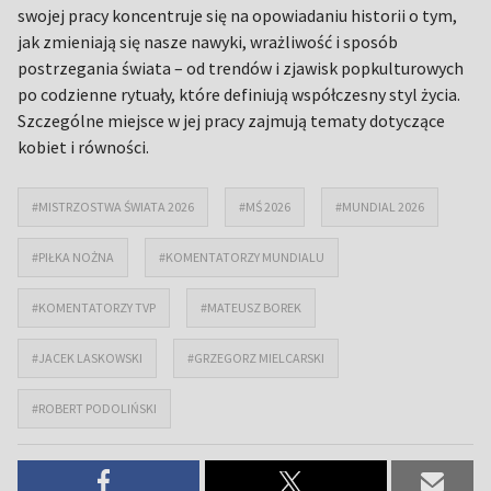
swojej pracy koncentruje się na opowiadaniu historii o tym,
jak zmieniają się nasze nawyki, wrażliwość i sposób
postrzegania świata – od trendów i zjawisk popkulturowych
po codzienne rytuały, które definiują współczesny styl życia.
Szczególne miejsce w jej pracy zajmują tematy dotyczące
kobiet i równości.
#MISTRZOSTWA ŚWIATA 2026
#MŚ 2026
#MUNDIAL 2026
#PIŁKA NOŻNA
#KOMENTATORZY MUNDIALU
#KOMENTATORZY TVP
#MATEUSZ BOREK
#JACEK LASKOWSKI
#GRZEGORZ MIELCARSKI
#ROBERT PODOLIŃSKI