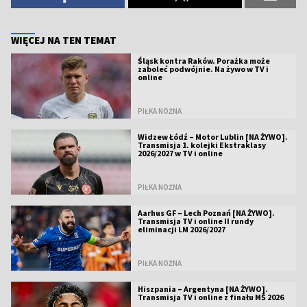
WIĘCEJ NA TEN TEMAT
Śląsk kontra Raków. Porażka może
zaboleć podwójnie. Na żywo w TV i
online
PIŁKA NOŻNA
Widzew Łódź – Motor Lublin [NA ŻYWO].
Transmisja 1. kolejki Ekstraklasy
2026/2027 w TV i online
PIŁKA NOŻNA
Aarhus GF – Lech Poznań [NA ŻYWO].
Transmisja TV i online II rundy
eliminacji LM 2026/2027
PIŁKA NOŻNA
Hiszpania – Argentyna [NA ŻYWO].
Transmisja TV i online z finału MŚ 2026