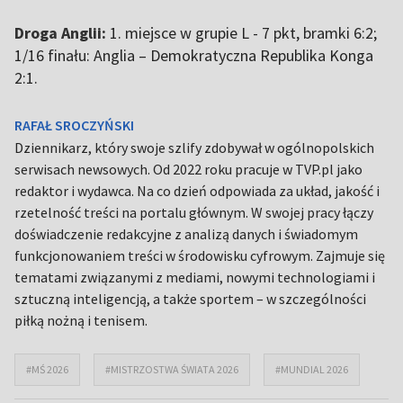
Droga Anglii:
1. miejsce w grupie L - 7 pkt, bramki 6:2;
1/16 finału: Anglia – Demokratyczna Republika Konga
2:1.
RAFAŁ SROCZYŃSKI
Dziennikarz, który swoje szlify zdobywał w ogólnopolskich
serwisach newsowych. Od 2022 roku pracuje w TVP.pl jako
redaktor i wydawca. Na co dzień odpowiada za układ, jakość i
rzetelność treści na portalu głównym. W swojej pracy łączy
doświadczenie redakcyjne z analizą danych i świadomym
funkcjonowaniem treści w środowisku cyfrowym. Zajmuje się
tematami związanymi z mediami, nowymi technologiami i
sztuczną inteligencją, a także sportem – w szczególności
piłką nożną i tenisem.
#MŚ 2026
#MISTRZOSTWA ŚWIATA 2026
#MUNDIAL 2026