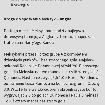
Norwegia.
Droga do spotkania Meksyk – Anglia
Do tego meczu Meksyk podchodzi z najlepszą
defensywą turnieju, a Anglia – z formacją napędzaną
trafieniami Harry’ego Kane’a.
Meksykanie przeszli przez grupę A z kompletem
dziewięciu punktów i bez straconego gola. Najpierw
pokonali Republikę Południowej Afryki 2:0. Pierwszego
gola dla Meksyku na tym mundialu strzelił wtedy Julián
Quiñones. Następnie zwyciężyli 1:0 z Koreą Południową
po trafieniu Luisa Romo, a na koniec rozgromili Czechy
3:0. W 1/16 finału z Ekwadorem obronili czyste konto,
wygrywając 2:0 po golach Quiñonesa i Raúla Jiméneza.
To już cztery mecze bez straty gola.