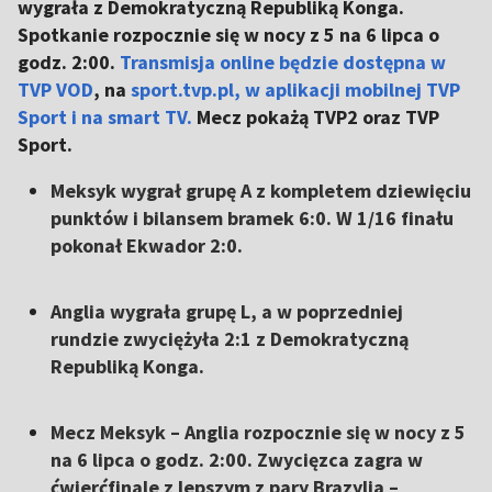
wygrała z Demokratyczną Republiką Konga.
Spotkanie rozpocznie się w nocy z 5 na 6 lipca o
godz. 2:00.
Transmisja online będzie dostępna w
TVP VOD
, na
sport.tvp.pl, w aplikacji mobilnej TVP
Sport i na smart TV.
Mecz pokażą TVP2 oraz TVP
Sport.
Meksyk wygrał grupę A z kompletem dziewięciu
punktów i bilansem bramek 6:0. W 1/16 finału
pokonał Ekwador 2:0.
Anglia wygrała grupę L, a w poprzedniej
rundzie zwyciężyła 2:1 z Demokratyczną
Republiką Konga.
Mecz Meksyk – Anglia rozpocznie się w nocy z 5
na 6 lipca o godz. 2:00. Zwycięzca zagra w
ćwierćfinale z lepszym z pary Brazylia –