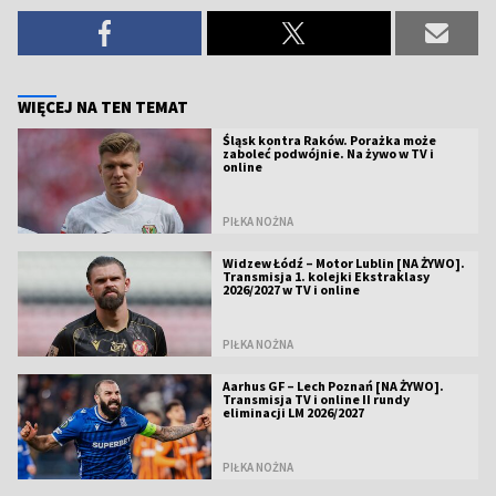
WIĘCEJ NA TEN TEMAT
Śląsk kontra Raków. Porażka może
zaboleć podwójnie. Na żywo w TV i
online
PIŁKA NOŻNA
Widzew Łódź – Motor Lublin [NA ŻYWO].
Transmisja 1. kolejki Ekstraklasy
2026/2027 w TV i online
PIŁKA NOŻNA
Aarhus GF – Lech Poznań [NA ŻYWO].
Transmisja TV i online II rundy
eliminacji LM 2026/2027
PIŁKA NOŻNA