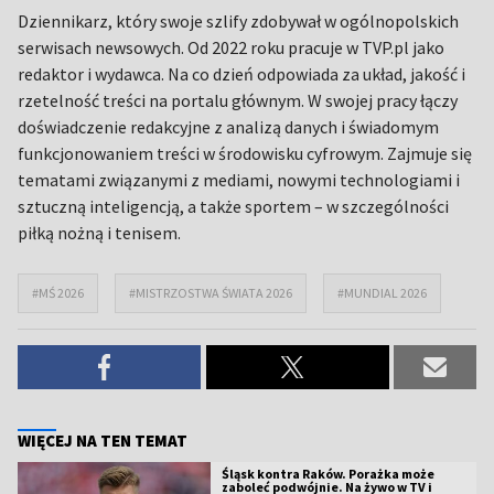
Dziennikarz, który swoje szlify zdobywał w ogólnopolskich
serwisach newsowych. Od 2022 roku pracuje w TVP.pl jako
redaktor i wydawca. Na co dzień odpowiada za układ, jakość i
rzetelność treści na portalu głównym. W swojej pracy łączy
doświadczenie redakcyjne z analizą danych i świadomym
funkcjonowaniem treści w środowisku cyfrowym. Zajmuje się
tematami związanymi z mediami, nowymi technologiami i
sztuczną inteligencją, a także sportem – w szczególności
piłką nożną i tenisem.
#MŚ 2026
#MISTRZOSTWA ŚWIATA 2026
#MUNDIAL 2026
WIĘCEJ NA TEN TEMAT
Śląsk kontra Raków. Porażka może
zaboleć podwójnie. Na żywo w TV i