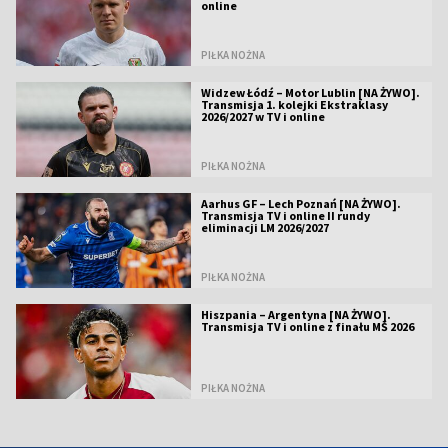
online
PIŁKA NOŻNA
Widzew Łódź – Motor Lublin [NA ŻYWO].
Transmisja 1. kolejki Ekstraklasy
2026/2027 w TV i online
PIŁKA NOŻNA
Aarhus GF – Lech Poznań [NA ŻYWO].
Transmisja TV i online II rundy
eliminacji LM 2026/2027
PIŁKA NOŻNA
Hiszpania – Argentyna [NA ŻYWO].
Transmisja TV i online z finału MŚ 2026
PIŁKA NOŻNA