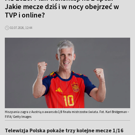
Jakie mecze dziś i w nocy obejrzeć w
TVP i online?
02.07.2026, 12:44
Hiszpania zagra z Austrią o awans do 1/8 finału mistrzostw świata. Fot. Karl Bridgeman –
FIFA/ Getty Images
Telewizja Polska pokaże trzy kolejne mecze 1/16