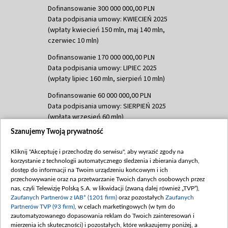
Dofinansowanie 300 000 000,00 PLN
Data podpisania umowy: KWIECIEŃ 2025
(wpłaty kwiecień 150 mln, maj 140 mln,
czerwiec 10 mln)
Dofinansowanie 170 000 000,00 PLN
Data podpisania umowy: LIPIEC 2025
(wpłaty lipiec 160 mln, sierpień 10 mln)
Dofinansowanie 60 000 000,00 PLN
Data podpisania umowy: SIERPIEŃ 2025
(wpłata wrzesień 60 mln)
Szanujemy Twoją prywatność
Dofinansowanie 635 783 051,21 PLN
Data podpisania umowy: WRZESIEŃ 2025
Kliknij "Akceptuję i przechodzę do serwisu", aby wyrazić zgody na
(wpłata wrzesień 100 mln, październik 350
korzystanie z technologii automatycznego śledzenia i zbierania danych,
mln, listopad 265 mln)
dostęp do informacji na Twoim urządzeniu końcowym i ich
przechowywanie oraz na przetwarzanie Twoich danych osobowych przez
Dofinansowanie 48 862 000,00 PLN
nas, czyli Telewizję Polską S.A. w likwidacji (zwaną dalej również „TVP”),
Data podpisania umowy: GRUDZIEŃ 2025
Zaufanych Partnerów z IAB* (1201 firm)
oraz pozostałych
Zaufanych
(wpłata grudzień 60,548 mln)
Partnerów TVP (93 firm)
, w celach marketingowych (w tym do
zautomatyzowanego dopasowania reklam do Twoich zainteresowań i
Dofinansowanie 900 000 000,00 PLN
mierzenia ich skuteczności) i pozostałych, które wskazujemy poniżej, a