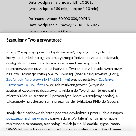
Data podpisania umowy: LIPIEC 2025
(wpłaty lipiec 160 mln, sierpień 10 mln)
Dofinansowanie 60 000 000,00 PLN
Data podpisania umowy: SIERPIEŃ 2025
(wpłata wrzesień 60 mln)
Szanujemy Twoją prywatność
Dofinansowanie 635 783 051,21 PLN
Data podpisania umowy: WRZESIEŃ 2025
Kliknij "Akceptuję i przechodzę do serwisu", aby wyrazić zgody na
(wpłata wrzesień 100 mln, październik 350
korzystanie z technologii automatycznego śledzenia i zbierania danych,
mln, listopad 265 mln)
dostęp do informacji na Twoim urządzeniu końcowym i ich
przechowywanie oraz na przetwarzanie Twoich danych osobowych przez
Dofinansowanie 48 862 000,00 PLN
nas, czyli Telewizję Polską S.A. w likwidacji (zwaną dalej również „TVP”),
Data podpisania umowy: GRUDZIEŃ 2025
Zaufanych Partnerów z IAB* (1201 firm)
oraz pozostałych
Zaufanych
(wpłata grudzień 60,548 mln)
Partnerów TVP (93 firm)
, w celach marketingowych (w tym do
zautomatyzowanego dopasowania reklam do Twoich zainteresowań i
Dofinansowanie 900 000 000,00 PLN
mierzenia ich skuteczności) i pozostałych, które wskazujemy poniżej, a
Data podpisania umowy: LUTY 2026 (wpłata
także zgody na udostępnianie przez nas identyfikatora PPID do Google.
26 lutego 80 mln, 4 marca 370 mln,
8
kwiecień 180 mln, 7 maja 180 mln, 8
Twoje dane osobowe zbierane podczas odwiedzania przez Ciebie naszych
czerwca 90 mln)
poszczególnych serwisów
zwanych dalej „Portalem”, w tym informacje
zapisywane za pomocą technologii takich jak: pliki cookie, sygnalizatory
Dofinansowanie 250 000 000,00 PLN
WWW lub innych podobnych technologii umożliwiających świadczenie
Data podpisania umowy LIPIEC 2026 (wpłata
dopasowanych i bezpiecznych usług, personalizację treści oraz reklam,