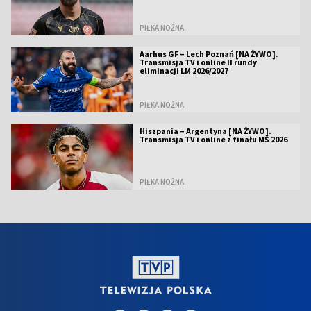
PIŁKA NOŻNA
Aarhus GF – Lech Poznań [NA ŻYWO].
Transmisja TV i online II rundy
eliminacji LM 2026/2027
PIŁKA NOŻNA
Hiszpania – Argentyna [NA ŻYWO].
Transmisja TV i online z finału MŚ 2026
PIŁKA NOŻNA