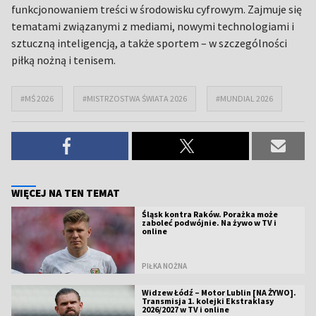
funkcjonowaniem treści w środowisku cyfrowym. Zajmuje się
tematami związanymi z mediami, nowymi technologiami i
sztuczną inteligencją, a także sportem – w szczególności
piłką nożną i tenisem.
#MŚ 2026
#MISTRZOSTWA ŚWIATA 2026
#MUNDIAL 2026
WIĘCEJ NA TEN TEMAT
Śląsk kontra Raków. Porażka może
zaboleć podwójnie. Na żywo w TV i
online
PIŁKA NOŻNA
Widzew Łódź – Motor Lublin [NA ŻYWO].
Transmisja 1. kolejki Ekstraklasy
2026/2027 w TV i online