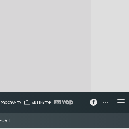
...
PROGRAM TV
ANTENY TVP
PORT