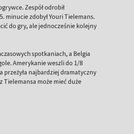
ogrywce. Zespół odrobił
. minucie zdobył Youri Tielemans.
ić do gry, ale jednocześnie kolejny
hczasowych spotkaniach, a Belgia
 gole. Amerykanie weszli do 1/8
ia przeżyła najbardziej dramatyczny
raz Tielemansa może mieć duże