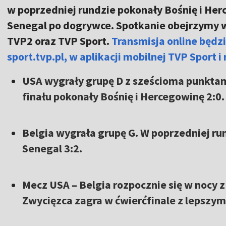
w poprzedniej rundzie pokonały Bośnię i He
Senegal po dogrywce. Spotkanie obejrzymy w n
TVP2 oraz TVP Sport.
Transmisja online będz
sport.tvp.pl, w aplikacji mobilnej TVP Sport i
USA wygrały grupę D z sześcioma punktam
finału pokonały Bośnię i Hercegowinę 2:0.
Belgia wygrała grupę G. W poprzedniej r
Senegal 3:2.
Mecz USA – Belgia rozpocznie się w nocy z 
Zwycięzca zagra w ćwierćfinale z lepszym 