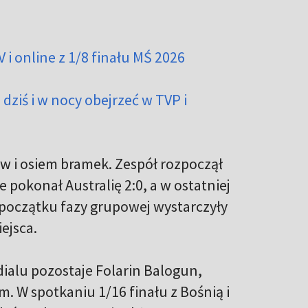
 i online z 1/8 finału MŚ 2026
 dziś i w nocy obejrzeć w TVP i
w i osiem bramek. Zespół rozpoczął
 pokonał Australię 2:0, a w ostatniej
z początku fazy grupowej wystarczyły
ejsca.
alu pozostaje Folarin Balogun,
. W spotkaniu 1/16 finału z Bośnią i