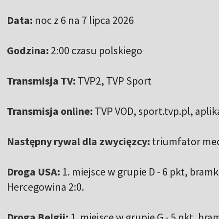
Data:
noc z 6 na 7 lipca 2026
Godzina:
2:00 czasu polskiego
Transmisja TV:
TVP2, TVP Sport
Transmisja online:
TVP VOD, sport.tvp.pl, apli
Następny rywal dla zwycięzcy:
triumfator mec
Droga USA:
1. miejsce w grupie D - 6 pkt, bramki
Hercegowina 2:0.
Droga Belgii:
1. miejsce w grupie G - 5 pkt, bram