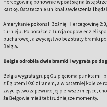
Hercegowiną ponownie wpisał się na listę strz
kartkę. Ostatecznie uniknął zawieszenia i będzi
Amerykanie pokonali Bośnię i Hercegowinę 2:0,
turnieju. Po porażce z Turcją odpowiedzieli s
pucharowej, a zwycięstwo bez straty bramki p
Belgią.
Belgia odrobiła dwie bramki i wygrała po do
Belgia wygrała grupę G z pięcioma punktami i 
z Egiptem i 0:0 z Iranem, a w ostatniej kolejce 
zwycięstwo zapewniło jej pierwsze miejsce, ch
że Belgowie mieli też trudniejsze momenty.