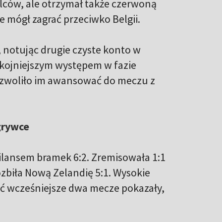
elców, ale otrzymał także czerwoną
e mógł zagrać przeciwko Belgii.
 notując drugie czyste konto w
pokojniejszym występem w fazie
ozwoliło im awansować do meczu z
grywce
bilansem bramek 6:2. Zremisowała 1:1
rozbiła Nową Zelandię 5:1. Wysokie
oć wcześniejsze dwa mecze pokazały,