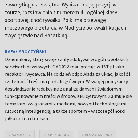
Faworytką jest Świątek. Wynika to z jej pozycji w
tourze, rozstawienia z numerem 4 i ogólnej klasy
sportowej, choć rywalka Polki ma przewagę
meczowego przetarcia w Madrycie po kwalifikacjach i
zwycięstwie nad Kasatkiną.
RAFAŁ SROCZYŃSKI
Dziennikarz, który swoje szlify zdobywał w ogólnopolskich
serwisach newsowych. Od 2022 roku pracuje w TVP.pl jako
redaktor i wydawca. Na co dzień odpowiada za układ, jakość i
rzetelność treści na portalu głównym. W swojej pracy łączy
doświadczenie redakcyjne z analizą danych i świadomym
funkcjonowaniem treści w środowisku cyfrowym. Zajmuje się
tematami związanymi z mediami, nowymi technologiami i
sztuczną inteligencją, a także sportem – w szczególności
piłką nożną i tenisem.
#IGA ŚWIĄTEK
#DARIJA SNIGUR
#WTA MADRYT 2026