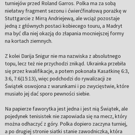
turniejów przed Roland Garros. Polka ma za sobą
niełatwy fragment sezonu i ćwierćfinałową porażkę w
Stuttgarcie z Mirrą Andriejewą, ale wciąż pozostaje
jedną z głównych postaci kobiecego touru, a Madryt
ma być dla niej okazją do złapania mocniejszej formy
na kortach ziemnych.
Z kolei Darija Snigur nie ma nazwiska z absolutnego
topu, lecz też nie przychodzi znikąd. Ukrainka przebiła
się przez kwalifikacje, a potem pokonała Kasatkinę 6:3,
3:6, 7:6(15:13), więc podchodzi do rywalizacji ze
Świątek oswojona z warunkami i po zwycięstwie, które
musiało jej dać sporo pewności siebie.
Na papierze faworytka jest jedna i jest nią Świątek, ale
pojedynek tenisistek nie zapowiada się na mecz, który
można odhaczyć z góry. Polka dopiero zaczyna turniej,
a po drugiej stronie siatki stanie zawodniczka, która