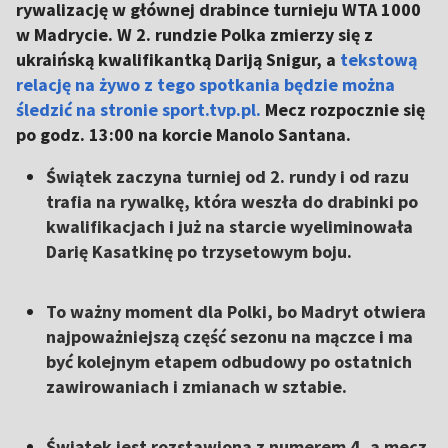
rywalizację w głównej drabince turnieju WTA 1000
w Madrycie. W 2. rundzie Polka zmierzy się z
ukraińską kwalifikantką Dariją Snigur, a
tekstową
relację na żywo z tego spotkania będzie można
śledzić na stronie sport.tvp.pl.
Mecz rozpocznie się
po godz. 13:00 na korcie Manolo Santana.
Świątek zaczyna turniej od 2. rundy i od razu
trafia na rywalkę, która weszła do drabinki po
kwalifikacjach i już na starcie wyeliminowała
Darię Kasatkinę po trzysetowym boju.
To ważny moment dla Polki, bo Madryt otwiera
najpoważniejszą część sezonu na mączce i ma
być kolejnym etapem odbudowy po ostatnich
zawirowaniach i zmianach w sztabie.
Świątek jest rozstawiona z numerem 4, a mecz