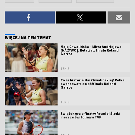
WIĘCEJ NA TEN TEMAT
Maja Chwalińska – Mirra Andriejewa
[NA ŻYWO]. Relacja z finału Roland
Garros
TENIS
Co za historia Mai Chwalińskiej! Polka
awansowała do półfinału Roland
Garros
TENIS
Świątek gra o finał w Rzymie! Śledź
mecz ze Switoliną w TVP