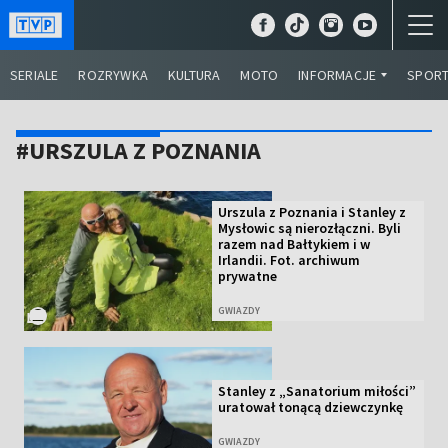
SERIALE
ROZRYWKA
KULTURA
MOTO
INFORMACJE
SPOR
#URSZULA Z POZNANIA
Urszula z Poznania i Stanley z
Mysłowic są nierozłączni. Byli
razem nad Bałtykiem i w
Irlandii. Fot. archiwum
prywatne
GWIAZDY
Stanley z „Sanatorium miłości”
uratował tonącą dziewczynkę
GWIAZDY