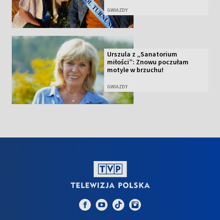
GWIAZDY
Urszula z „Sanatorium
miłości”: Znowu poczułam
motyle w brzuchu!
GWIAZDY