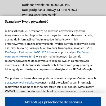
Dofinansowanie 60 000 000,00 PLN
Data podpisania umowy: SIERPIEŃ 2025
(wpłata wrzesień 60 mln)
Szanujemy Twoją prywatność
Dofinansowanie 635 783 051,21 PLN
Data podpisania umowy: WRZESIEŃ 2025
Kliknij "Akceptuję i przechodzę do serwisu", aby wyrazić zgody na
(wpłata wrzesień 100 mln, październik 350
korzystanie z technologii automatycznego śledzenia i zbierania danych,
mln, listopad 265 mln)
dostęp do informacji na Twoim urządzeniu końcowym i ich
przechowywanie oraz na przetwarzanie Twoich danych osobowych przez
Dofinansowanie 48 862 000,00 PLN
nas, czyli Telewizję Polską S.A. w likwidacji (zwaną dalej również „TVP”),
Data podpisania umowy: GRUDZIEŃ 2025
Zaufanych Partnerów z IAB* (1201 firm)
oraz pozostałych
Zaufanych
(wpłata grudzień 60,548 mln)
Partnerów TVP (93 firm)
, w celach marketingowych (w tym do
zautomatyzowanego dopasowania reklam do Twoich zainteresowań i
Dofinansowanie 900 000 000,00 PLN
mierzenia ich skuteczności) i pozostałych, które wskazujemy poniżej, a
Data podpisania umowy: LUTY 2026 (wpłata
także zgody na udostępnianie przez nas identyfikatora PPID do Google.
26 lutego 80 mln, 4 marca 370 mln,
8
kwiecień 180 mln, 7 maja 180 mln, 8
Twoje dane osobowe zbierane podczas odwiedzania przez Ciebie naszych
czerwca 90 mln)
poszczególnych serwisów
zwanych dalej „Portalem”, w tym informacje
zapisywane za pomocą technologii takich jak: pliki cookie, sygnalizatory
Dofinansowanie 250 000 000,00 PLN
WWW lub innych podobnych technologii umożliwiających świadczenie
Data podpisania umowy LIPIEC 2026 (wpłata
dopasowanych i bezpiecznych usług, personalizację treści oraz reklam,
udostępnianie funkcji mediów społecznościowych oraz analizowanie ruchu
4 sierpnia 250 mln
Akceptuję i przechodzę do serwisu
w Internecie.