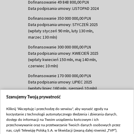
Dofinansowanie 49 848 800,00 PLN
Data podpisania umowy: LISTOPAD 2024
Dofinansowanie 350 000 000,00 PLN
Data podpisania umowy: STYCZEŃ 2025
(wpłaty styczeń 90 mln, luty 130 mln,
marzec 130 mln)
Dofinansowanie 300 000 000,00 PLN
Data podpisania umowy: KWIECIEŃ 2025
(wpłaty kwiecień 150 mln, maj 140 mln,
czerwiec 10 mln)
Dofinansowanie 170 000 000,00 PLN
Data podpisania umowy: LIPIEC 2025
(wpłaty lipiec 160 mln, sierpień 10 mln)
Szanujemy Twoją prywatność
Dofinansowanie 60 000 000,00 PLN
Data podpisania umowy: SIERPIEŃ 2025
Kliknij "Akceptuję i przechodzę do serwisu", aby wyrazić zgody na
(wpłata wrzesień 60 mln)
korzystanie z technologii automatycznego śledzenia i zbierania danych,
dostęp do informacji na Twoim urządzeniu końcowym i ich
Dofinansowanie 635 783 051,21 PLN
przechowywanie oraz na przetwarzanie Twoich danych osobowych przez
Data podpisania umowy: WRZESIEŃ 2025
nas, czyli Telewizję Polską S.A. w likwidacji (zwaną dalej również „TVP”),
(wpłata wrzesień 100 mln, październik 350