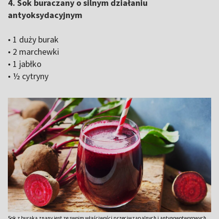
4. Sok buraczany o silnym działaniu
antyoksydacyjnym
• 1 duży burak
• 2 marchewki
• 1 jabłko
• ½ cytryny
Sok z buraka znany jest ze swoim właściwości przeciwzapalnych i antynowotworowych.