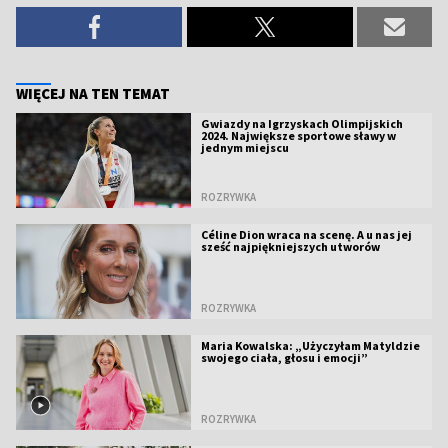
WIĘCEJ NA TEN TEMAT
Gwiazdy na Igrzyskach Olimpijskich
2024. Największe sportowe sławy w
jednym miejscu
ROZRYWKA
Céline Dion wraca na scenę. A u nas jej
sześć najpiękniejszych utworów
ROZRYWKA
Maria Kowalska: „Użyczyłam Matyldzie
swojego ciała, głosu i emocji”
ROZRYWKA