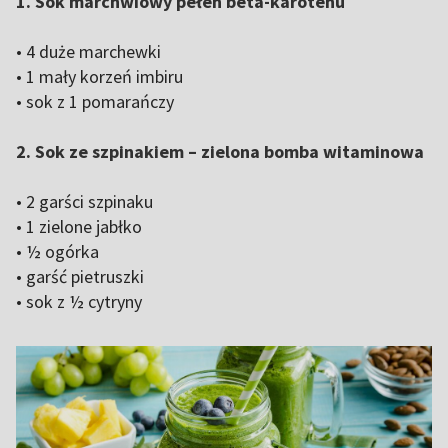
1. Sok marchwiowy pełen beta-karotenu
• 4 duże marchewki
• 1 mały korzeń imbiru
• sok z 1 pomarańczy
2. Sok ze szpinakiem – zielona bomba witaminowa
• 2 garści szpinaku
• 1 zielone jabłko
• ½ ogórka
• garść pietruszki
• sok z ½ cytryny