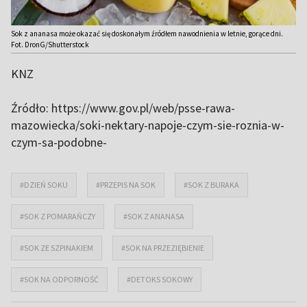
Sok z ananasa może okazać się doskonałym źródłem nawodnienia w letnie, gorące dni.
Fot. DronG/Shutterstock
KNZ
Źródło: https://www.gov.pl/web/psse-rawa-
mazowiecka/soki-nektary-napoje-czym-sie-roznia-w-
czym-sa-podobne-
#DZIEŃ SOKU
#PRZEPIS NA SOK
#SOK Z BURAKA
#SOK Z POMARAŃCZY
#SOK Z ANANASA
#SOK ZE SZPINAKIEM
#SOK NA PRZEZIĘBIENIE
#SOK NA ODPORNOŚĆ
#DETOKS SOKOWY