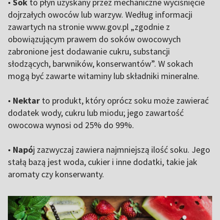
•
Sok
to płyn uzyskany przez mechaniczne wyciśnięcie
dojrzałych owoców lub warzyw. Według informacji
zawartych na stronie www.gov.pl „zgodnie z
obowiązującym prawem do soków owocowych
zabronione jest dodawanie cukru, substancji
słodzących, barwników, konserwantów”. W sokach
mogą być zawarte witaminy lub składniki mineralne.
•
Nektar
to produkt, który oprócz soku może zawierać
dodatek wody, cukru lub miodu; jego zawartość
owocowa wynosi od 25% do 99%.
•
Napó
j zazwyczaj zawiera najmniejszą ilość soku. Jego
stałą bazą jest woda, cukier i inne dodatki, takie jak
aromaty czy konserwanty.