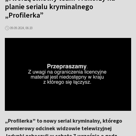
planie serialu kryminalnego
„Profilerka”
09.09.2024, 06:20
„Profilerka” to nowy serial kryminalny, którego
premierowy odcinek widzowie telewizyjnej
Jedynki zobaczyli w sobotę 7 września o godz.