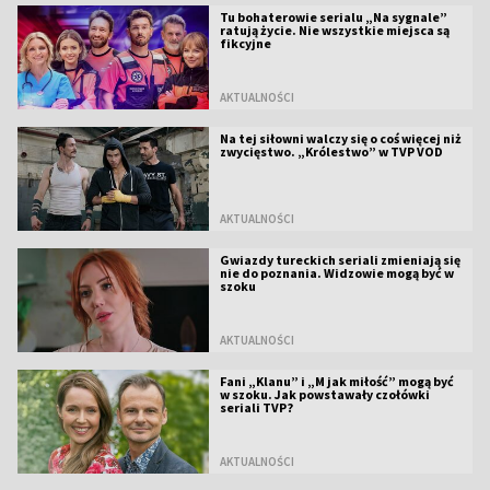
Tu bohaterowie serialu „Na sygnale”
ratują życie. Nie wszystkie miejsca są
fikcyjne
AKTUALNOŚCI
Na tej siłowni walczy się o coś więcej niż
zwycięstwo. „Królestwo” w TVP VOD
AKTUALNOŚCI
Gwiazdy tureckich seriali zmieniają się
nie do poznania. Widzowie mogą być w
szoku
AKTUALNOŚCI
Fani „Klanu” i „M jak miłość” mogą być
w szoku. Jak powstawały czołówki
seriali TVP?
AKTUALNOŚCI