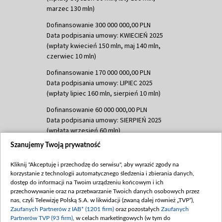
marzec 130 mln)
Dofinansowanie 300 000 000,00 PLN
Data podpisania umowy: KWIECIEŃ 2025
(wpłaty kwiecień 150 mln, maj 140 mln,
czerwiec 10 mln)
Dofinansowanie 170 000 000,00 PLN
Data podpisania umowy: LIPIEC 2025
(wpłaty lipiec 160 mln, sierpień 10 mln)
Dofinansowanie 60 000 000,00 PLN
Data podpisania umowy: SIERPIEŃ 2025
(wpłata wrzesień 60 mln)
Szanujemy Twoją prywatność
Dofinansowanie 635 783 051,21 PLN
Data podpisania umowy: WRZESIEŃ 2025
Kliknij "Akceptuję i przechodzę do serwisu", aby wyrazić zgody na
(wpłata wrzesień 100 mln, październik 350
korzystanie z technologii automatycznego śledzenia i zbierania danych,
mln, listopad 265 mln)
dostęp do informacji na Twoim urządzeniu końcowym i ich
przechowywanie oraz na przetwarzanie Twoich danych osobowych przez
Dofinansowanie 48 862 000,00 PLN
nas, czyli Telewizję Polską S.A. w likwidacji (zwaną dalej również „TVP”),
Data podpisania umowy: GRUDZIEŃ 2025
Zaufanych Partnerów z IAB* (1201 firm)
oraz pozostałych
Zaufanych
(wpłata grudzień 60,548 mln)
Partnerów TVP (93 firm)
, w celach marketingowych (w tym do