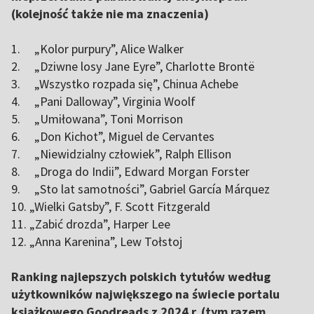
(kolejność także nie ma znaczenia)
1. „Kolor purpury”, Alice Walker
2. „Dziwne losy Jane Eyre”, Charlotte Brontë
3. „Wszystko rozpada się”, Chinua Achebe
4. „Pani Dalloway”, Virginia Woolf
5. „Umiłowana”, Toni Morrison
6. „Don Kichot”, Miguel de Cervantes
7. „Niewidzialny człowiek”, Ralph Ellison
8. „Droga do Indii”, Edward Morgan Forster
9. „Sto lat samotności”, Gabriel García Márquez
10. „Wielki Gatsby”, F. Scott Fitzgerald
11. „Zabić drozda”, Harper Lee
12. „Anna Karenina”, Lew Tołstoj
Ranking najlepszych polskich tytułów według
użytkowników największego na świecie portalu
książkowego Goodreads z 2024 r. (tym razem