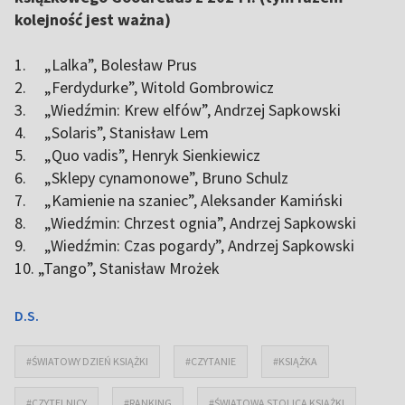
kolejność jest ważna)
1. „Lalka”, Bolesław Prus
2. „Ferdydurke”, Witold Gombrowicz
3. „Wiedźmin: Krew elfów”, Andrzej Sapkowski
4. „Solaris”, Stanisław Lem
5. „Quo vadis”, Henryk Sienkiewicz
6. „Sklepy cynamonowe”, Bruno Schulz
7. „Kamienie na szaniec”, Aleksander Kamiński
8. „Wiedźmin: Chrzest ognia”, Andrzej Sapkowski
9. „Wiedźmin: Czas pogardy”, Andrzej Sapkowski
10. „Tango”, Stanisław Mrożek
D.S.
#ŚWIATOWY DZIEŃ KSIĄŻKI
#CZYTANIE
#KSIĄŻKA
#CZYTELNICY
#RANKING
#ŚWIATOWA STOLICA KSIĄŻKI