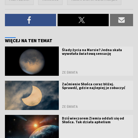
WIĘCEJ NA TEN TEMAT
Ślady życia na Marsie? Jedna skała
wywołała światową sensację
ZE ŚWIATA
Zaćmienie Słońca coraz bliżej.
Sprawdź, gdzie najlepiej je zobaczyć
ZE ŚWIATA
Dziś wieczorem Ziemia oddali się od
Słońca. Tak działa aphelium