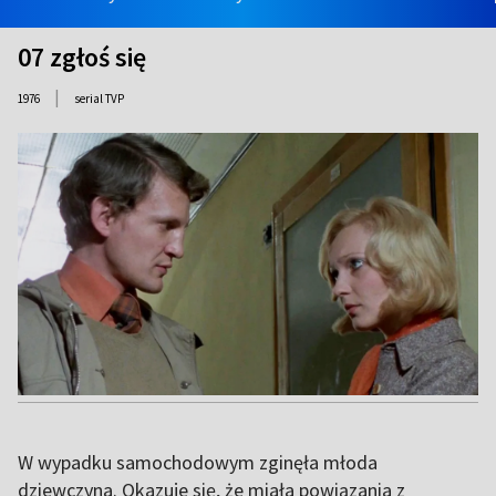
07 zgłoś się
|
1976
serial TVP
W wypadku samochodowym zginęła młoda
dziewczyna. Okazuje się, że miała powiązania z