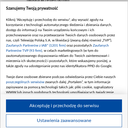
Szanujemy Twoją prywatność
Dofinansowanie 635 783 051,21 PLN
Data podpisania umowy: WRZESIEŃ 2025
Kliknij "Akceptuję i przechodzę do serwisu", aby wyrazić zgody na
(wpłata wrzesień 100 mln, październik 350
korzystanie z technologii automatycznego śledzenia i zbierania danych,
mln, listopad 265 mln)
dostęp do informacji na Twoim urządzeniu końcowym i ich
przechowywanie oraz na przetwarzanie Twoich danych osobowych przez
Dofinansowanie 48 862 000,00 PLN
nas, czyli Telewizję Polską S.A. w likwidacji (zwaną dalej również „TVP”),
Data podpisania umowy: GRUDZIEŃ 2025
Zaufanych Partnerów z IAB* (1201 firm)
oraz pozostałych
Zaufanych
(wpłata grudzień 60,548 mln)
Partnerów TVP (93 firm)
, w celach marketingowych (w tym do
zautomatyzowanego dopasowania reklam do Twoich zainteresowań i
Dofinansowanie 900 000 000,00 PLN
mierzenia ich skuteczności) i pozostałych, które wskazujemy poniżej, a
Data podpisania umowy: LUTY 2026 (wpłata
także zgody na udostępnianie przez nas identyfikatora PPID do Google.
26 lutego 80 mln, 4 marca 370 mln,
8
kwiecień 180 mln, 7 maja 180 mln, 8
Twoje dane osobowe zbierane podczas odwiedzania przez Ciebie naszych
czerwca 90 mln)
poszczególnych serwisów
zwanych dalej „Portalem”, w tym informacje
zapisywane za pomocą technologii takich jak: pliki cookie, sygnalizatory
Dofinansowanie 250 000 000,00 PLN
WWW lub innych podobnych technologii umożliwiających świadczenie
Data podpisania umowy LIPIEC 2026 (wpłata
dopasowanych i bezpiecznych usług, personalizację treści oraz reklam,
udostępnianie funkcji mediów społecznościowych oraz analizowanie ruchu
4 sierpnia 250 mln
Akceptuję i przechodzę do serwisu
w Internecie.
Twoje dane osobowe zbierane podczas odwiedzania przez Ciebie
Ustawienia zaawansowane
poszczególnych serwisów
na Portalu, takie jak adresy IP, identyfikatory