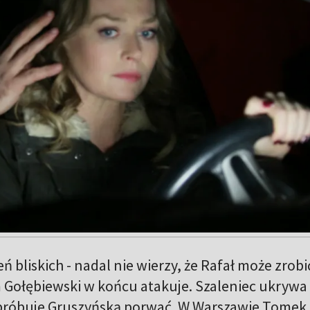
 bliskich - nadal nie wierzy, że Rafał może zrobić
Gołębiewski w końcu atakuje. Szaleniec ukrywa 
 próbuje Gruszyńską porwać. W Warszawie Tomek