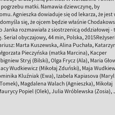
s pogrzebu matki. Namawia dziewczynę, by
omu. Agnieszka dowiaduje się od lekarza, że jest
u domyśla się, że ojcem będzie właśnie Chodakows
o Janka rozmawiała z siostrzenicą oddziałowej - 
. Serial obyczajowy, 44 min, Polska, 2015Reżyseri
riusz: Marta Kuszewska, Alina Puchała, Katarzy
łgorzata Pieczyńska (matka Marcina), Kacper
igniew Stryj (Bilski), Olga Frycz (Ala), Maria Gł
nacy Wudkiewicz (Mikołaj Zduński), Maja Wudkiew
minika Kluźniak (Ewa), Izabela Kapiasova (Maryl
(Tomek), Magdalena Walach (Agnieszka), Mikołaj
Maurycy Popiel (Olek), Julia Wróblewska (Zosia),