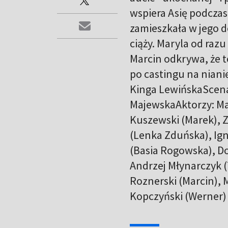
wspiera Asię podcza
zamieszkała w jego d
ciąży. Maryla od raz
Marcin odkrywa, że t
po castingu na nianię
Kinga LewińskaScena
MajewskaAktorzy: Ma
Kuszewski (Marek), Zb
(Lenka Zduńska), Ig
(Basia Rogowska), Do
Andrzej Młynarczyk 
Roznerski (Marcin), 
Kopczyński (Werner)