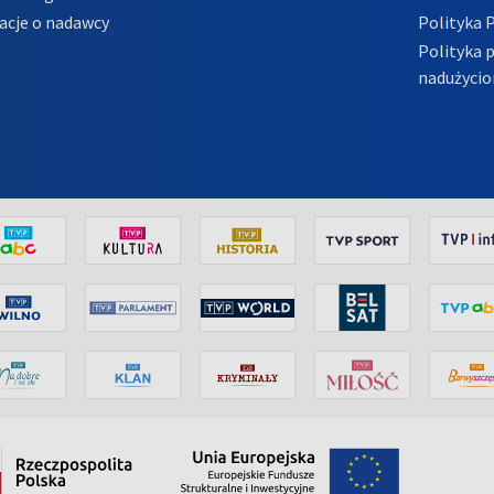
acje o nadawcy
Polityka 
Polityka 
nadużycio