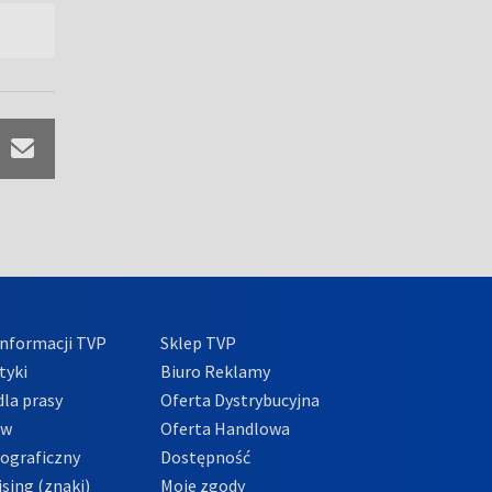
nformacji TVP
Sklep TVP
tyki
Biuro Reklamy
la prasy
Oferta Dystrybucyjna
ów
Oferta Handlowa
tograficzny
Dostępność
sing (znaki)
Moje zgody