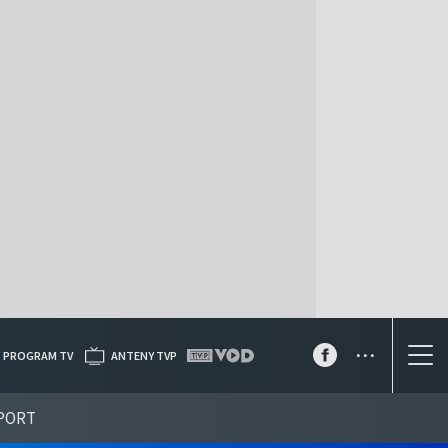
...
PROGRAM TV
ANTENY TVP
PORT