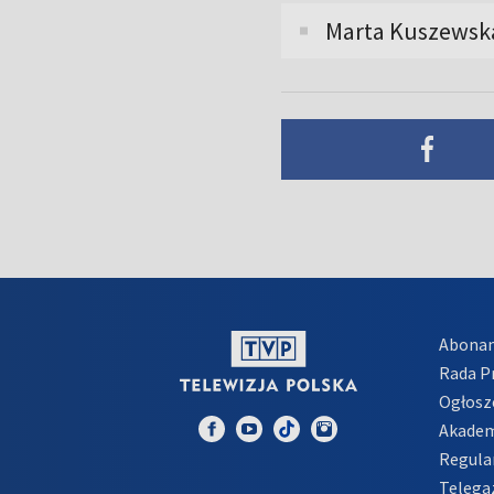
Marta Kuszewska
Abona
Rada 
Ogłosz
Akadem
Regula
Telega