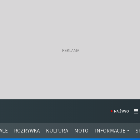
NA ŻYWO
ALE
ROZRYWKA
KULTURA
MOTO
INFORMACJE
S