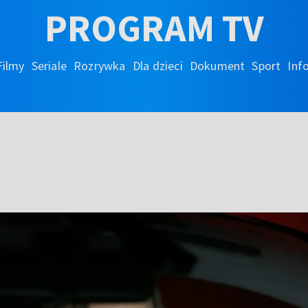
PROGRAM TV
Filmy
Seriale
Rozrywka
Dla dzieci
Dokument
Sport
Inf