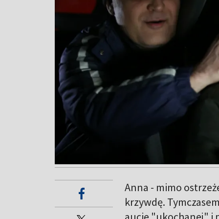
Anna - mimo ostrzeżeń
krzywdę. Tymczasem 
aucie "ukochanej" i