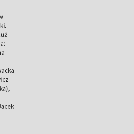
 w
ki.
tuż
a:
na
owacka
icz
ka),
 Jacek