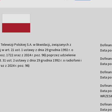
ewizji Polskiej S.A. w likwidacji, związanych z
Dofinan
j w art. 21 ust. 1 ustawy z dnia 29 grudnia 1992 r. o
Data po
r. poz. 1722 oraz z 2024 r. poz. 96) poprzez udzielenie
Dofinan
 31 ust. 2 ustawy z dnia 29 grudnia 1992 r. o radiofonii i
Data po
raz z 2024 r. poz. 96)
Dofinan
Data po
Dofinan
Data po
WRZESIE
Dofinan
Data po