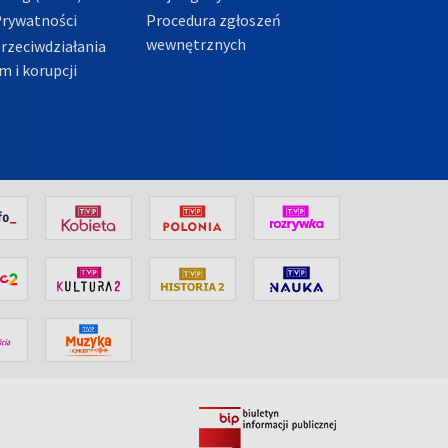
Prywatności
Procedura zgłoszeń
wewnętrznych
przeciwdziałania
m i korupcji