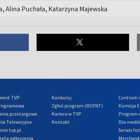
, Alina Puchała, Katarzyna Majewska
ment TVP
Konkursy
Centrum i
Programowa
Zgłoś program (ROPAT)
Komisja E
enia przetargowe
Kariera w TVP
Program d
ia Telewizyjna
Kontakt
Dla medi
min tvp.pl
Serwis fo
zeta ogłoszenia
Merchandi