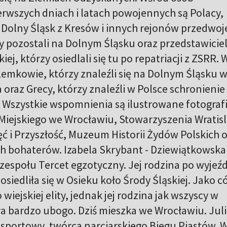
rwszych dniach i latach powojennych są Polacy,
a Dolny Śląsk z Kresów i innych rejonów przedwo
zy pozostali na Dolnym Śląsku oraz przedstawicie
ej, którzy osiedlali się tu po repatriacji z ZSRR.
emkowie, którzy znaleźli się na Dolnym Śląsku 
 oraz Grecy, którzy znaleźli w Polsce schronienie
u. Wszystkie wspomnienia są ilustrowane fotograf
iejskiego we Wrocławiu, Stowarzyszenia Wratisl
ć i Przyszłość, Muzeum Historii Żydów Polskich 
 bohaterów. Izabela Skrybant - Dziewiątkowska 
 zespołu Tercet egzotyczny. Jej rodzina po wyjeźd
siedliła się w Osieku koło Środy Śląskiej. Jako c
 wiejskiej elity, jednak jej rodzina jak wszyscy w
ła bardzo ubogo. Dziś mieszka we Wrocławiu. Jul
 sportowy, twórca narciarskiego Biegu Piastów. W