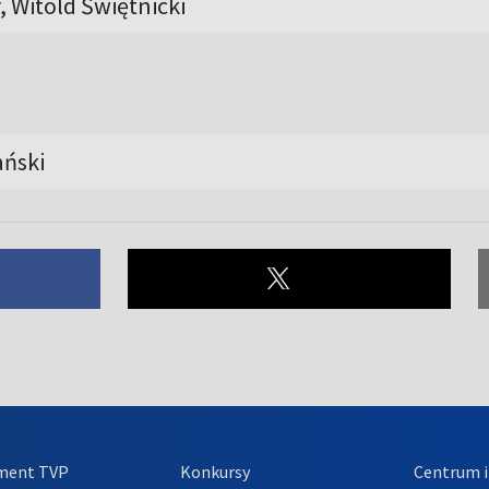
 Witold Świętnicki
ański
ment TVP
Konkursy
Centrum i