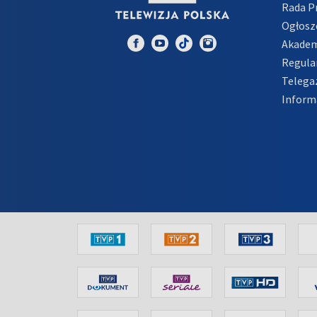
Rada 
Ogłosz
Akadem
Regula
Telega
Inform