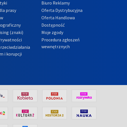
tyki
Biuro Reklamy
la prasy
Oferta Dystrybucyjna
ów
Oferta Handlowa
tograficzny
Dostępność
sing (znaki)
Moje zgody
Prywatności
Procedura zgłoszeń
wewnętrznych
przeciwdziałania
m i korupcji