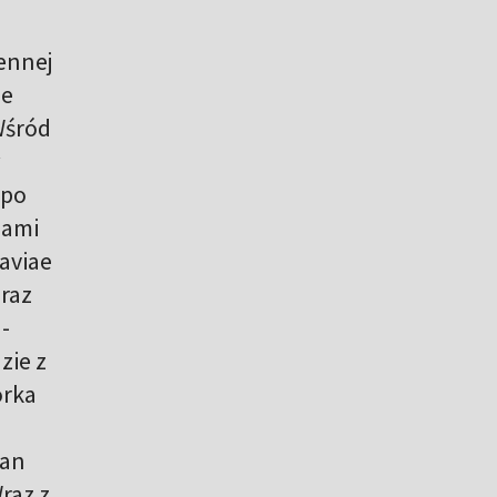
jennej
le
 Wśród
w
 po
iami
aviae
oraz
-
zie z
órka
ian
raz z