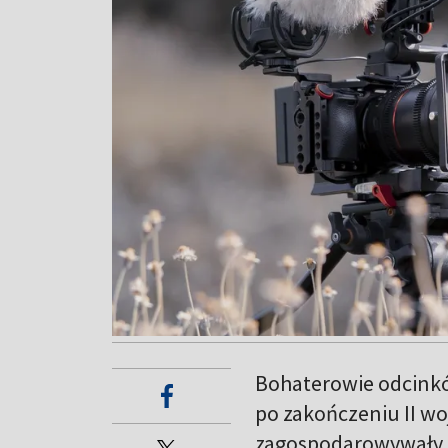
Bohaterowie odcinkó
po zakończeniu II wo
zagospodarowywały s