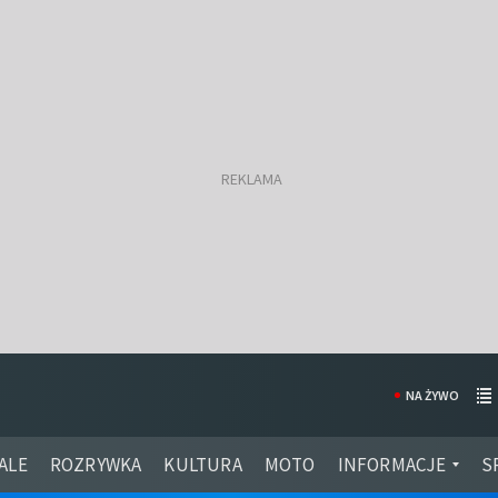
NA ŻYWO
ALE
ROZRYWKA
KULTURA
MOTO
INFORMACJE
S