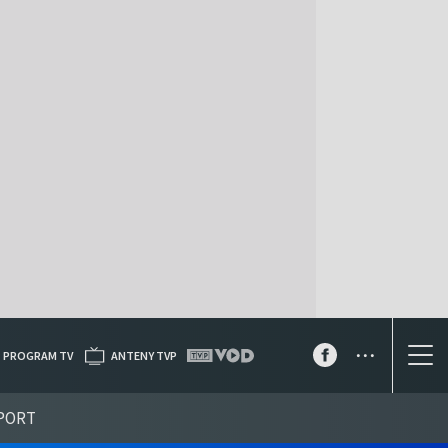
...
PROGRAM TV
ANTENY TVP
PORT