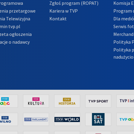
Programowa
Zgłoś program (ROPAT)
Komisja E
enia przetargowe
Kariera w TVP
Program d
ia Telewizyjna
Kontakt
Dla medi
min tvp.pl
Serwis fo
zeta ogłoszenia
Merchandi
acje o nadawcy
Polityka 
Polityka 
nadużycio