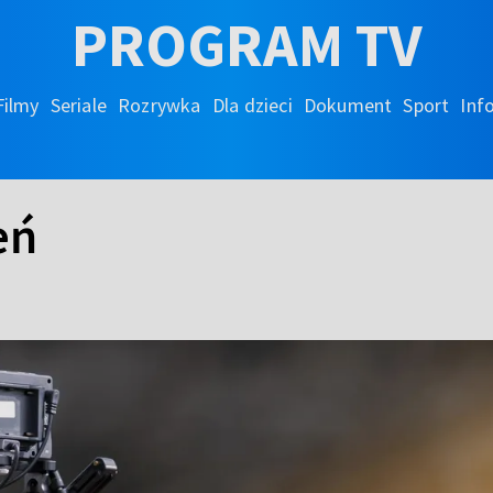
PROGRAM TV
Filmy
Seriale
Rozrywka
Dla dzieci
Dokument
Sport
Inf
eń