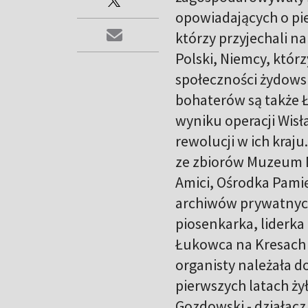
opowiadających o pie
którzy przyjechali n
Polski, Niemcy, któr
społeczności żydowski
bohaterów są także Ł
wyniku operacji Wisła
rewolucji w ich kraj
ze zbiorów Muzeum M
Amici, Ośrodka Pamię
archiwów prywatnych
piosenkarka, liderka
Łukowca na Kresach o
organisty należała do
pierwszych latach ży
Gozdowski - działacz