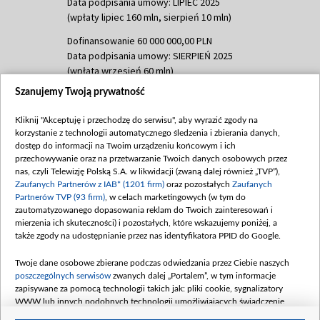
Data podpisania umowy: LIPIEC 2025
(wpłaty lipiec 160 mln, sierpień 10 mln)
Dofinansowanie 60 000 000,00 PLN
Data podpisania umowy: SIERPIEŃ 2025
(wpłata wrzesień 60 mln)
Szanujemy Twoją prywatność
Dofinansowanie 635 783 051,21 PLN
Data podpisania umowy: WRZESIEŃ 2025
Kliknij "Akceptuję i przechodzę do serwisu", aby wyrazić zgody na
(wpłata wrzesień 100 mln, październik 350
korzystanie z technologii automatycznego śledzenia i zbierania danych,
mln, listopad 265 mln)
dostęp do informacji na Twoim urządzeniu końcowym i ich
przechowywanie oraz na przetwarzanie Twoich danych osobowych przez
Dofinansowanie 48 862 000,00 PLN
nas, czyli Telewizję Polską S.A. w likwidacji (zwaną dalej również „TVP”),
Data podpisania umowy: GRUDZIEŃ 2025
Zaufanych Partnerów z IAB* (1201 firm)
oraz pozostałych
Zaufanych
(wpłata grudzień 60,548 mln)
Partnerów TVP (93 firm)
, w celach marketingowych (w tym do
zautomatyzowanego dopasowania reklam do Twoich zainteresowań i
Dofinansowanie 900 000 000,00 PLN
mierzenia ich skuteczności) i pozostałych, które wskazujemy poniżej, a
Data podpisania umowy: LUTY 2026 (wpłata
także zgody na udostępnianie przez nas identyfikatora PPID do Google.
26 lutego 80 mln, 4 marca 370 mln,
8
kwiecień 180 mln, 7 maja 180 mln, 8
Twoje dane osobowe zbierane podczas odwiedzania przez Ciebie naszych
czerwca 90 mln)
poszczególnych serwisów
zwanych dalej „Portalem”, w tym informacje
zapisywane za pomocą technologii takich jak: pliki cookie, sygnalizatory
Dofinansowanie 250 000 000,00 PLN
WWW lub innych podobnych technologii umożliwiających świadczenie
Data podpisania umowy LIPIEC 2026 (wpłata
dopasowanych i bezpiecznych usług, personalizację treści oraz reklam,