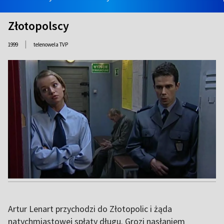
Złotopolscy
|
1999
telenowela TVP
Artur Lenart przychodzi do Złotopolic i żąda
natychmiastowej spłaty długu. Grozi nasłaniem