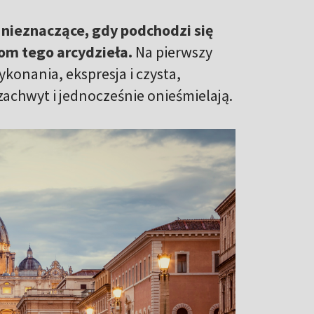
 nieznaczące, gdy podchodzi się
łom tego arcydzieła.
Na pierwszy
konania, ekspresja i czysta,
zachwyt i jednocześnie onieśmielają.