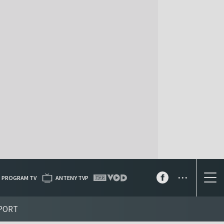
...
PROGRAM TV
ANTENY TVP
PORT