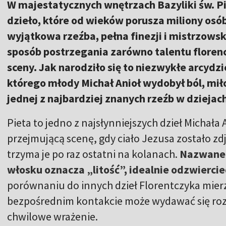
W majestatycznych wnętrzach Bazyliki św. P
dzieło, które od wieków porusza miliony osób
wyjątkowa rzeźba, pełna finezji i mistrzows
sposób postrzegania zarówno talentu florencki
sceny. Jak narodziło się to niezwykłe arcydzi
którego młody Michał Anioł wydobył ból, miło
jednej z najbardziej znanych rzeźb w dziejach
Pieta to jedno z najsłynniejszych dzieł Michała
przejmującą scenę, gdy ciało Jezusa zostało zdj
trzyma je po raz ostatni na kolanach.
Nazwane 
włosku oznacza „litość”, idealnie odzwierci
porównaniu do innych dzieł Florentczyka mierz
bezpośrednim kontakcie może wydawać się rozc
chwilowe wrażenie.