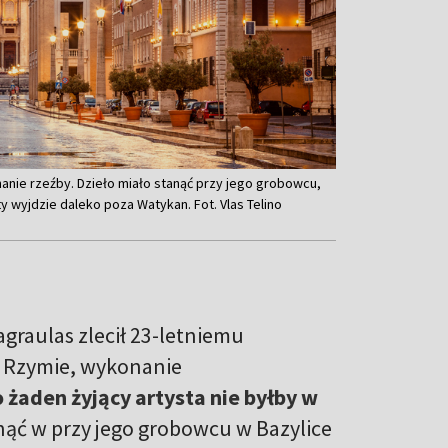
nanie rzeźby. Dzieło miało stanąć przy jego grobowcu,
ty wyjdzie daleko poza Watykan. Fot. Vlas Telino
agraulas zlecił 23-letniemu
 w Rzymie, wykonanie
 żaden żyjący artysta nie byłby w
anąć w przy jego grobowcu w Bazylice