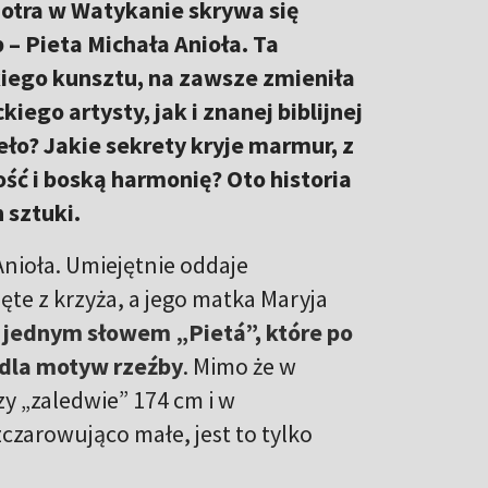
iotra w Watykanie skrywa się
 – Pieta Michała Anioła. Ta
kiego kunsztu, na zawsze zmieniła
ego artysty, jak i znanej biblijnej
eło? Jakie sekrety kryje marmur, z
ść i boską harmonię? Oto historia
 sztuki.
 Anioła. Umiejętnie oddaje
ęte z krzyża, a jego matka Maryja
jednym słowem „Pietá”, które po
edla motyw rzeźby
. Mimo że w
y „zaledwie” 174 cm i w
zarowująco małe, jest to tylko