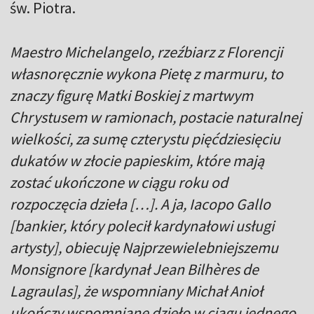
św. Piotra.
Maestro Michelangelo, rzeźbiarz z Florencji
własnoręcznie wykona Pietę z marmuru, to
znaczy figurę Matki Boskiej z martwym
Chrystusem w ramionach, postacie naturalnej
wielkości, za sumę czterystu pięćdziesięciu
dukatów w złocie papieskim, które mają
zostać ukończone w ciągu roku od
rozpoczęcia dzieła […]. A ja, Iacopo Gallo
[bankier, który polecił kardynałowi usługi
artysty], obiecuję Najprzewielebniejszemu
Monsignore [kardynał Jean Bilhères de
Lagraulas], że wspomniany Michał Anioł
ukończy wspomniane dzieło w ciągu jednego