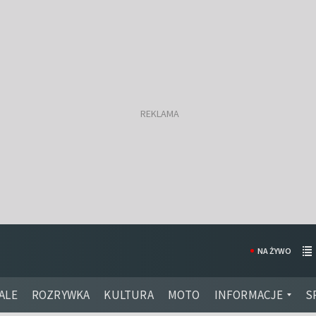
NA ŻYWO
ALE
ROZRYWKA
KULTURA
MOTO
INFORMACJE
S