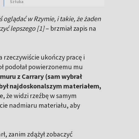
Sztuka
 oglądać w Rzymie, i takie, że żaden
rzyć lepszego
[1]
– brzmiał zapis na
a rzeczywiście ukończy pracę i
nioł podołał powierzonemu mu
rmuru z Carrary (sam wybrał
o był najdoskonalszym materiałem,
że, że widzi rzeźbę w samym
ęcie nadmiaru materiału, aby
rł, zanim zdążył zobaczyć