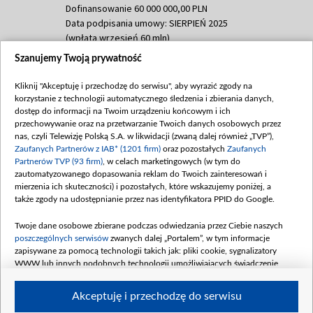
Dofinansowanie 60 000 000,00 PLN
Data podpisania umowy: SIERPIEŃ 2025
(wpłata wrzesień 60 mln)
Szanujemy Twoją prywatność
Dofinansowanie 635 783 051,21 PLN
Data podpisania umowy: WRZESIEŃ 2025
Kliknij "Akceptuję i przechodzę do serwisu", aby wyrazić zgody na
(wpłata wrzesień 100 mln, październik 350
korzystanie z technologii automatycznego śledzenia i zbierania danych,
mln, listopad 265 mln)
dostęp do informacji na Twoim urządzeniu końcowym i ich
przechowywanie oraz na przetwarzanie Twoich danych osobowych przez
Dofinansowanie 48 862 000,00 PLN
nas, czyli Telewizję Polską S.A. w likwidacji (zwaną dalej również „TVP”),
Data podpisania umowy: GRUDZIEŃ 2025
Zaufanych Partnerów z IAB* (1201 firm)
oraz pozostałych
Zaufanych
(wpłata grudzień 60,548 mln)
Partnerów TVP (93 firm)
, w celach marketingowych (w tym do
zautomatyzowanego dopasowania reklam do Twoich zainteresowań i
Dofinansowanie 900 000 000,00 PLN
mierzenia ich skuteczności) i pozostałych, które wskazujemy poniżej, a
Data podpisania umowy: LUTY 2026 (wpłata
także zgody na udostępnianie przez nas identyfikatora PPID do Google.
26 lutego 80 mln, 4 marca 370 mln,
8
kwiecień 180 mln, 7 maja 180 mln, 8
Twoje dane osobowe zbierane podczas odwiedzania przez Ciebie naszych
czerwca 90 mln)
poszczególnych serwisów
zwanych dalej „Portalem”, w tym informacje
zapisywane za pomocą technologii takich jak: pliki cookie, sygnalizatory
Dofinansowanie 250 000 000,00 PLN
WWW lub innych podobnych technologii umożliwiających świadczenie
Data podpisania umowy LIPIEC 2026 (wpłata
dopasowanych i bezpiecznych usług, personalizację treści oraz reklam,
udostępnianie funkcji mediów społecznościowych oraz analizowanie ruchu
4 sierpnia 250 mln
Akceptuję i przechodzę do serwisu
w Internecie.