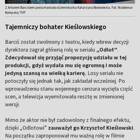
Z Arturem Barcisiem porozmawiała dziennikarka Katarzyna Borowiecka. Fot. Waldemar
Kompała/ TVP
Tajemniczy bohater Kieślowskiego
Barciś został zwolniony z teatru, kiedy wbrew decyzji
dyrektora zagrał główną rolę w serialu
„Odlot”
.
Zdecydował się przyjąć propozycję udziału w tej
produkcji, gdyż wydała mu się ogromną i może
jedyną szansą na wielką karierę.
Losy serialu nie
potoczyły się jednak tak, jak zakładał wcześniej. Po
wprowadzeniu stanu wojennego cenzura wycięła część
scen, a telewizja wyemitowała resztę w zmienionej
wersji.
Mimo że aktor nie był zadowolony z finalnego efektu,
dzięki „Odlotowi”
zauważył go Krzysztof Kieślowski
.
Na początku zaproponował mu ważną rolę w filmie