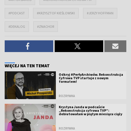
#PODCAST
#KRZYSZTOF KIEŚLOWSKI
#JERZY HOFFMAN
#DEKALOG
#ZNACHOR
WIĘCEJ NA TEN TEMAT
Odkryj #PerłyArchiwów. Rekonstrukcja
Cyfrowa TVP startuje z nowym
formatem!
ROZRYWKA
Krystyna Janda w podcaście
„Rekonstrukcja cyfrowa TVP”:
debiutowałam w piątym miesiącu ciąży
ROZRYWKA