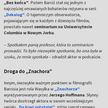
„Bez końca”
. Potem Barciś stał się jednym z
najczęściej omawianych bohaterów reżysera w serii
„Dekalog”
. O tajemniczym obserwatorze,
pojawiającym się w każdym z dziesięciu filmów,
powstało nawet
seminarium na Uniwersytecie
Columbia w Nowym Jorku
.
–
Spotkałem panią profesor, która to seminarium
prowadzi. To było niezwykłe spotkanie, bo ona była w
szoku, że mnie spotkała
– zdradził aktor w podcaście.
Droga do „Znachora”
Innym, niezwykle ważnym punktem w filmografii
Barcisia jest rola Wasylka w
„Znachorze”
wyreżyserowanym przez
Jerzego Hoffmana
. Słynny
twórca dostrzegł aktora w swoim wcześniejszym
serialu
„Do krwi ostatniej”
, gdzie zagrał rannego