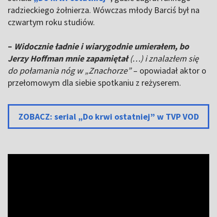
radzieckiego żołnierza. Wówczas młody Barciś był na
czwartym roku studiów.
–
Widocznie ładnie i wiarygodnie umierałem, bo
Jerzy Hoffman mnie zapamiętał
(…) i znalazłem się
do połamania nóg w „Znachorze”
– opowiadał aktor o
przełomowym dla siebie spotkaniu z reżyserem.
ZOBACZ: serial „Do krwi ostatniej” w TVP VOD