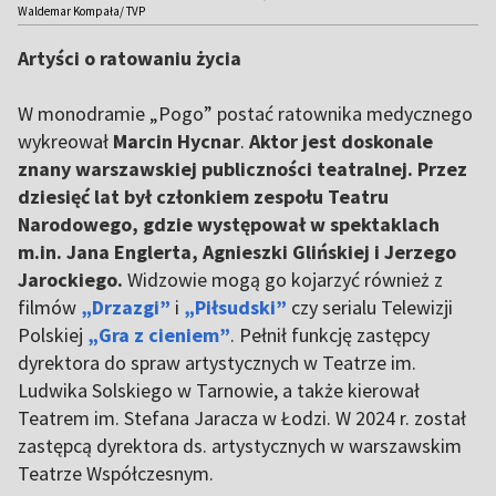
Waldemar Kompała/ TVP
Artyści o ratowaniu życia
W monodramie „Pogo” postać ratownika medycznego
wykreował
Marcin Hycnar
.
Aktor jest doskonale
znany warszawskiej publiczności teatralnej. Przez
dziesięć lat był członkiem zespołu Teatru
Narodowego, gdzie występował w spektaklach
m.in. Jana Englerta, Agnieszki Glińskiej i Jerzego
Jarockiego.
Widzowie mogą go kojarzyć również z
filmów
„Drzazgi”
i
„Piłsudski”
czy serialu Telewizji
Polskiej
„Gra z cieniem”
. Pełnił funkcję zastępcy
dyrektora do spraw artystycznych w Teatrze im.
Ludwika Solskiego w Tarnowie, a także kierował
Teatrem im. Stefana Jaracza w Łodzi. W 2024 r. został
zastępcą dyrektora ds. artystycznych w warszawskim
Teatrze Współczesnym.