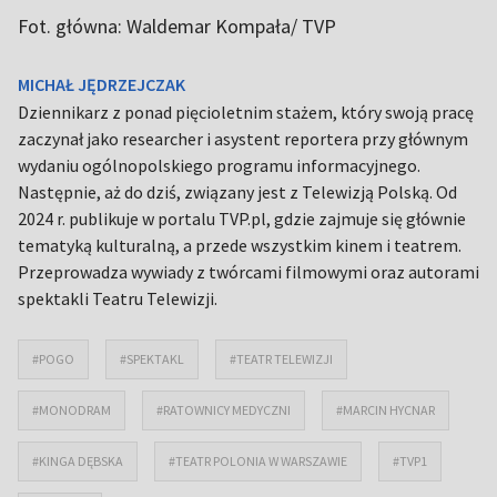
Fot. główna: Waldemar Kompała/ TVP
MICHAŁ JĘDRZEJCZAK
Dziennikarz z ponad pięcioletnim stażem, który swoją pracę
zaczynał jako researcher i asystent reportera przy głównym
wydaniu ogólnopolskiego programu informacyjnego.
Następnie, aż do dziś, związany jest z Telewizją Polską. Od
2024 r. publikuje w portalu TVP.pl, gdzie zajmuje się głównie
tematyką kulturalną, a przede wszystkim kinem i teatrem.
Przeprowadza wywiady z twórcami filmowymi oraz autorami
spektakli Teatru Telewizji.
#POGO
#SPEKTAKL
#TEATR TELEWIZJI
#MONODRAM
#RATOWNICY MEDYCZNI
#MARCIN HYCNAR
#KINGA DĘBSKA
#TEATR POLONIA W WARSZAWIE
#TVP1