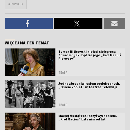
#TVP VOD
WIĘCEJ NA TEN TEMAT
Tymon Bitkowski nie boi się korony.
Zdradził, jaki będzie jego „Król Maciuś
Pierwszy”
TEATR
Jedna zbrodnia i osiem podejrzanych.
„Osiem kobiet” w Teatrze Telewizji
TEATR
Maciej Musiał zaskoczył wyznaniem.
„Król Maciuś” był z nim od lat