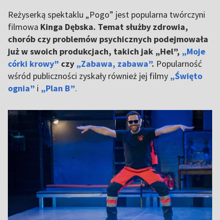
Reżyserką spektaklu „Pogo” jest popularna twórczyni
filmowa
Kinga Dębska. Temat służby zdrowia,
chorób czy problemów psychicznych podejmowała
już w swoich produkcjach, takich jak „Hel”,
„Moje
córki krowy”
czy
„Zabawa, zabawa”
.
Popularność
wśród publiczności zyskały również jej filmy
„Święto
ognia”
i
„Plan B”
.